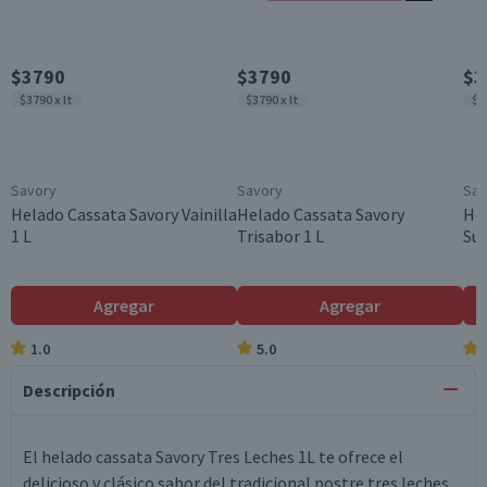
$3790
$3790
$3
$3790 x lt
$3790 x lt
$3
Savory
Savory
Sav
Helado Cassata Savory Vainilla
Helado Cassata Savory
He
1 L
Trisabor 1 L
Sui
Agregar
Agregar
1.0
5.0
Descripción
El helado cassata Savory Tres Leches 1L te ofrece el
delicioso y clásico sabor del tradicional postre tres leches,