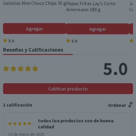
Galletas Mini Choco Chips 35 g
Papas Fritas Lay's Corte
Ja
Americano 180 g
Ce
Colesterol (mg)
6
6
Hidratos de Carbon
14,9
14,9
Agregar
Agregar
o disponibles (g)
5.0
5.0
Azúcares totales
12,1
12,1
(g)
Reseñas y Calificaciones
Sodio (mg)
51
51
5.0
*Ingesta de referencia de un adulto promedio (8400 kj / 2000 kcal)
Calificar producto
1
calificación
Ordenar
todos loa productos son de buena
calidad
14 de mayo de 2025