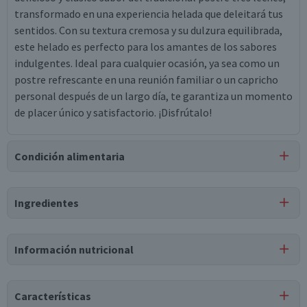
transformado en una experiencia helada que deleitará tus
sentidos. Con su textura cremosa y su dulzura equilibrada,
este helado es perfecto para los amantes de los sabores
indulgentes. Ideal para cualquier ocasión, ya sea como un
postre refrescante en una reunión familiar o un capricho
personal después de un largo día, te garantiza un momento
de placer único y satisfactorio. ¡Disfrútalo!
Condición alimentaria
Certificación
Ingredientes
Libre de
Gluten
Ingredientes
Información nutricional
agua, azúcar, azúcar, leche, agar, bicarbonato de sodio,
ortofosfato disódico, agua, jarabe de glucosa, azúcar, aceite
vegetal de palma fraccionado, caramelo iv, saborizante
Características