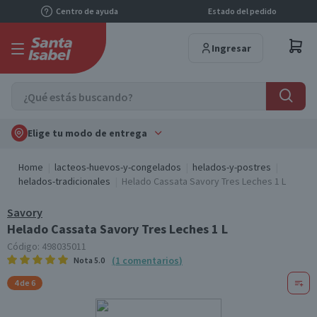
Centro de ayuda
Estado del pedido
Ingresar
Elige tu modo de entrega
Home
lacteos-huevos-y-congelados
helados-y-postres
helados-tradicionales
Helado Cassata Savory Tres Leches 1 L
Savory
Helado Cassata Savory Tres Leches 1 L
Código:
498035011
(
1
comentarios
)
Nota
5.0
4 de 6