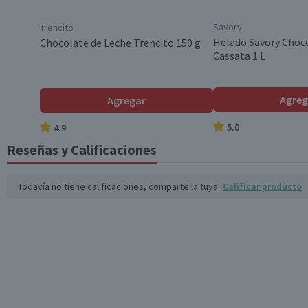
Savory
Trencito
Helado Savory Choco
Chocolate de Leche Trencito 150 g
Cassata 1 L
Agreg
Agregar
5.0
4.9
Reseñas y Calificaciones
Todavía no tiene calificaciones, comparte la tuya.
Calificar producto