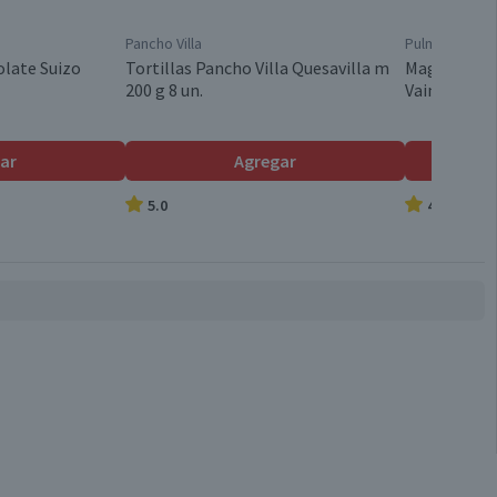
Pancho Villa
Pulmahue
late Suizo
Tortillas Pancho Villa Quesavilla m
Magdalenas
200 g 8 un.
Vainilla 6 un
ar
Agregar
5.0
4.8