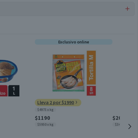
Marcadores
Exclusivo online
Unitario
Unitario
Marcadores
Lleva 2 por $1990
$4975 x kg
6 meses, a partir de la entrega del producto
$1190
$2090
$5950 x kg
$348 x un