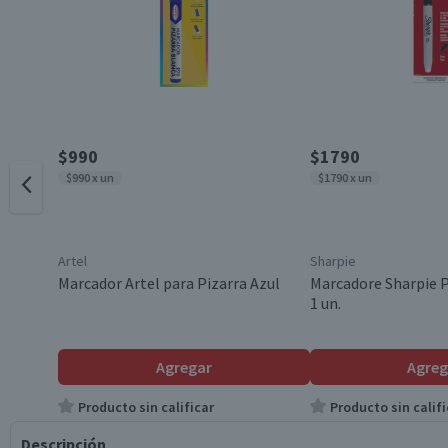
$990
$1790
$990 x un
$1790 x un
Artel
Sharpie
Marcador Artel para Pizarra Azul
Marcadore Sharpie 
1 un.
Agregar
Agreg
Producto sin calificar
Producto sin califi
Descripción