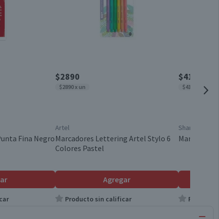
$2890
$4190
$2890 x un
$4190 x un
Artel
Sharpie
Punta Fina Negro
Marcadores Lettering Artel Stylo 6
Marcadores 
Colores Pastel
ar
Agregar
car
Producto sin calificar
Producto s