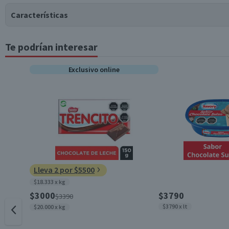
Características
Te podrían interesar
Tipo de Producto
Exclusivo online
Contenido
Cantidad
Variedad
Lleva 2 por $5500
$18.333 x kg
Garantía Mínima Legal
$3000
$3790
$3390
$3790 x lt
$20.000 x kg