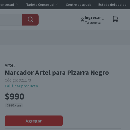
Cencosud
Tarjeta Cencosud
Centro de ayuda
Estado del pedido
Ingresar
Tu cuenta
Artel
Marcador Artel para Pizarra Negro
Código:
921173
Calificar producto
$990
$990 x un
Agregar