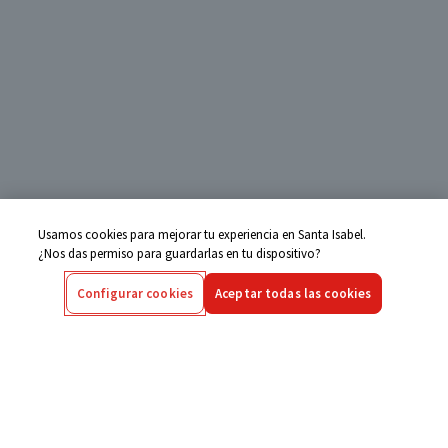
Usamos cookies para mejorar tu experiencia en Santa Isabel.
¿Nos das permiso para guardarlas en tu dispositivo?
Configurar cookies
Aceptar todas las cookies
Centro de Ayuda
Si tienes alguna duda ingresa aquí
Seguimiento de Compras