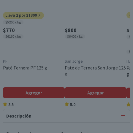
20
Lleva 2 por $1300
$5200 x kg
$770
$800
$1
$6160 x kg
$6400 x kg
$1
$1
PF
San Jorge
Lla
Paté Ternera PF 125 g
Paté de Ternera San Jorge 125
Pat
g
g
Agregar
Agregar
3.5
5.0
Descripción