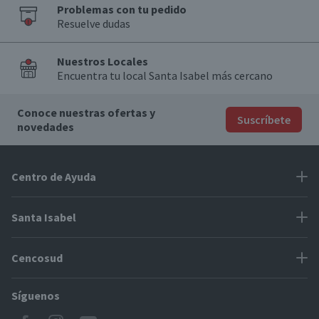
Problemas con tu pedido
Resuelve dudas
Nuestros Locales
Encuentra tu local Santa Isabel más cercano
Conoce nuestras ofertas y
Suscríbete
novedades
Centro de Ayuda
Problemas con tu pedido
Santa Isabel
Información de pago
Proveedores
Cencosud
Cómo modificar mis datos
Espacio Mypes
Modos de entrega y cobertura
Síguenos
Paris
Concursos
Locales Santa Isabel