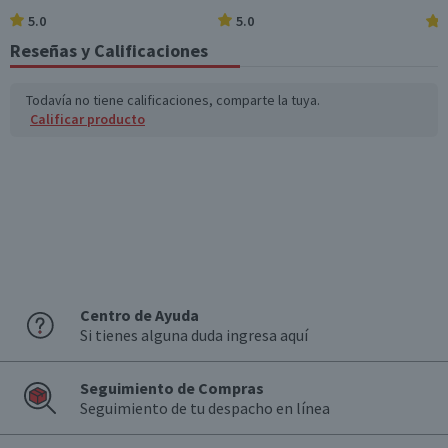
5.0
5.0
Azúcares totales
1,9
0,2
(g)
Reseñas y Calificaciones
Sodio (mg)
962
105,8
Todavía no tiene calificaciones, comparte la tuya.
Calificar producto
*Ingesta de referencia de un adulto promedio (8400 kj / 2000 kcal)
Centro de Ayuda
Si tienes alguna duda ingresa aquí
Seguimiento de Compras
Seguimiento de tu despacho en línea