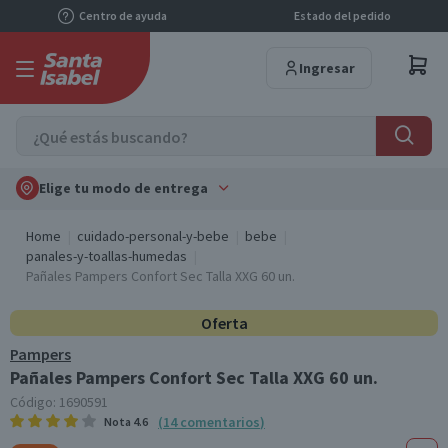
Centro de ayuda
Estado del pedido
Ingresar
Elige tu modo de entrega
Home
cuidado-personal-y-bebe
bebe
panales-y-toallas-humedas
Pañales Pampers Confort Sec Talla XXG 60 un.
Oferta
Pampers
Pañales Pampers Confort Sec Talla XXG 60 un.
Código:
1690591
(
14
comentarios
)
Nota
4.6