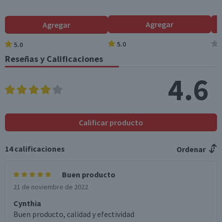
Variedad
Agregar
Cofort Sec
Agregar
Modelo
5.0
5.0
Confort Sec
Reseñas y Calificaciones
Talla
4.6
XXG
Garantía Mínima Legal
Válida hasta su fecha de caducidad
Calificar producto
14
calificaciones
Ordenar
Buen producto
21 de noviembre de 2022
Cynthia
Buen producto, calidad y efectividad