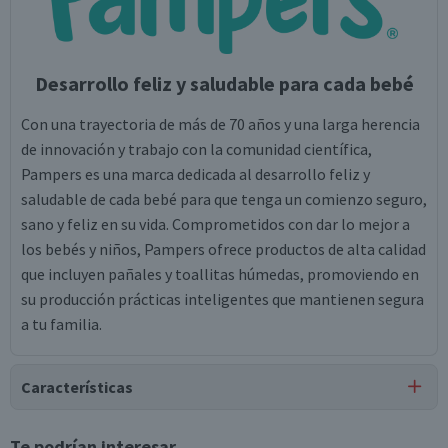
Desarrollo feliz y saludable para cada bebé
Con una trayectoria de más de 70 años y una larga herencia
de innovación y trabajo con la comunidad científica,
Pampers es una marca dedicada al desarrollo feliz y
saludable de cada bebé para que tenga un comienzo seguro,
sano y feliz en su vida. Comprometidos con dar lo mejor a
los bebés y niños, Pampers ofrece productos de alta calidad
que incluyen pañales y toallitas húmedas, promoviendo en
su producción prácticas inteligentes que mantienen segura
a tu familia.
Características
Tipo de Producto
Te podrían interesar