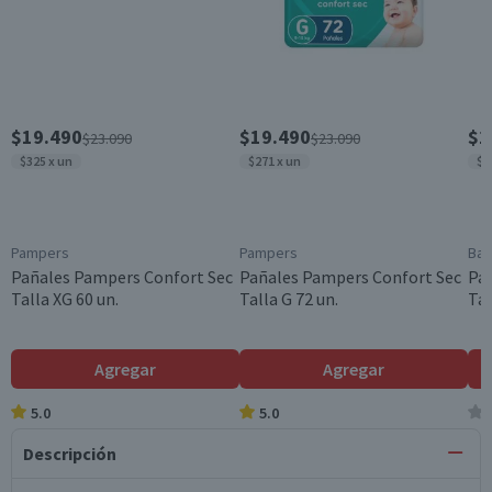
$19.490
$19.490
$1
$23.090
$23.090
$325 x un
$271 x un
$2
Pampers
Pampers
Ba
Pañales Pampers Confort Sec
Pañales Pampers Confort Sec
Pa
Talla XG 60 un.
Talla G 72 un.
Tal
Agregar
Agregar
5.0
5.0
Descripción