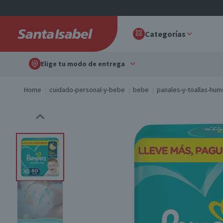
Categorías
Elige tu modo de entrega
Home
cuidado-personal-y-bebe
bebe
panales-y-toallas-hu