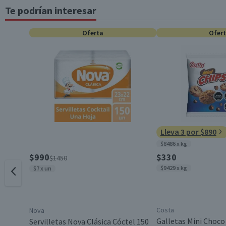
Te podrían interesar
Tipo de Producto
Oferta
Ofer
Almacenamiento
Material
Lleva 3 por $890
Contenido
$8486 x kg
$990
$330
$1450
$9429 x kg
$7 x un
Beneficios
Género
Costa
Nova
Galletas Mini Choco
Servilletas Nova Clásica Cóctel 150