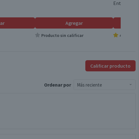
Entera 1 L
60 un.
ar
Agregar
Paquete
Producto sin calificar
4.9
Paquete
Calificar producto
Confort Sec XG
Ordenar
por
Más reciente
Confort Sec
XG
Válida hasta su fecha de caducidad