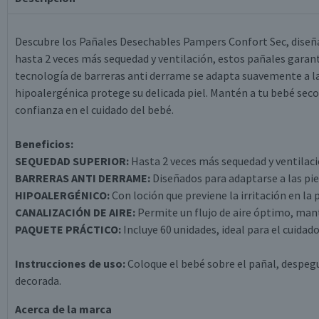
Descubre los Pañales Desechables Pampers Confort Sec, diseña
hasta 2 veces más sequedad y ventilación, estos pañales garant
tecnología de barreras anti derrame se adapta suavemente a la
hipoalergénica protege su delicada piel. Mantén a tu bebé sec
confianza en el cuidado del bebé.
Beneficios:
SEQUEDAD SUPERIOR:
Hasta 2 veces más sequedad y ventilac
BARRERAS ANTI DERRAME:
Diseñados para adaptarse a las pie
HIPOALERGÉNICO:
Con loción que previene la irritación en la p
CANALIZACIÓN DE AIRE:
Permite un flujo de aire óptimo, mant
PAQUETE PRÁCTICO:
Incluye 60 unidades, ideal para el cuidado
Instrucciones de uso:
Coloque el bebé sobre el pañal, despegue
decorada.
Acerca de la marca