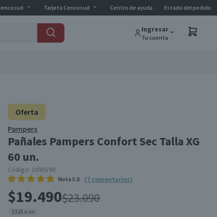
Cencosud
Tarjeta Cencosud
Centro de ayuda
Estado del pedido
Ingresar
Tu cuenta
Oferta
Pampers
Pañales Pampers Confort Sec Talla XG
60 un.
Código:
1690590
(
7
comentarios
)
Nota
5.0
$19.490
$23.090
$325 x un