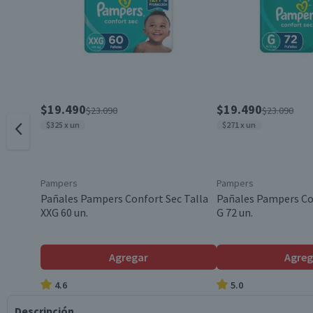
$19.490
$19.490
$23.090
$23.090
$325 x un
$271 x un
Pampers
Pampers
Pañales Pampers Confort Sec Talla
Pañales Pampers Con
XXG 60 un.
G 72 un.
Agregar
Agreg
4.6
5.0
Descripción