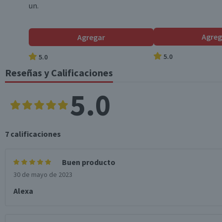
un.
Cantidad
Agreg
Agregar
Envase
5.0
5.0
Reseñas y Calificaciones
Formato
5.0
Variedad
7
calificaciones
Modelo
Buen producto
30 de mayo de 2023
Talla
Alexa
Garantía Mínima Legal