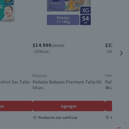
$14.990
$21.690
$20.890
$3
$278 x un
$472 x un
Babysec
Pampers
fort Sec Talla
Pañales Babysec Premium Talla XG
Pañales Pam
54 un.
46 un.
ar
Agregar
Producto sin calificar
Producto s