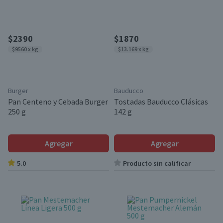
$2390
$1870
$9560 x kg
$13.169 x kg
Burger
Bauducco
Pan Centeno y Cebada Burger
Tostadas Bauducco Clásicas
250 g
142 g
Agregar
Agregar
5.0
Producto sin calificar