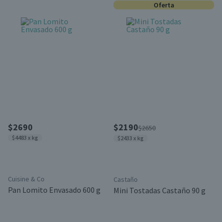
Oferta
$2690
$2190
$2650
$4483 x kg
$2433 x kg
Cuisine & Co
Castaño
Pan Lomito Envasado 600 g
Mini Tostadas Castaño 90 g