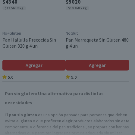
$4340
$5020
$13.563 x kg
$10.458 x kg
No+Gluten
NoGlut
Pan Hallulla Precocida Sin
Pan Marraqueta Sin Gluten 480
Gluten 320 g 4 un.
g 4 un.
Agregar
Agregar
5.0
5.0
Pan sin gluten: Una alternativa para distintas
necesidades
El
pan sin gluten
es una opción pensada para personas que deben
evitar el gluten o que prefieren elegir productos elaborados sin este
componente. A diferencia del pan tradicional, se prepara con harinas
alternativas que permiten lograr una textura adecuada sin utilizar