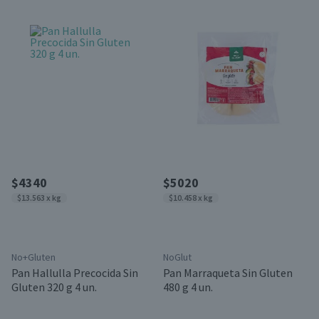
$4340
$5020
$13.563 x kg
$10.458 x kg
No+Gluten
NoGlut
Pan Hallulla Precocida Sin
Pan Marraqueta Sin Gluten
Gluten 320 g 4 un.
480 g 4 un.