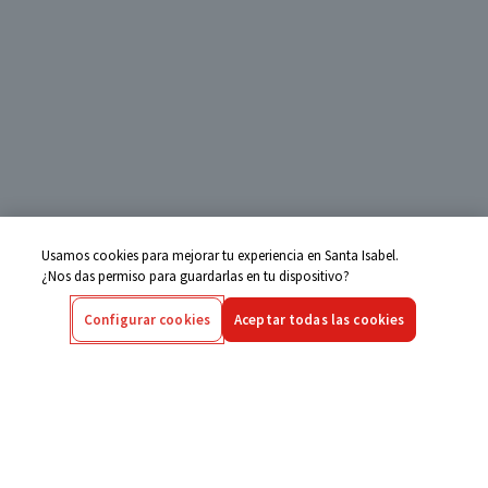
Usamos cookies para mejorar tu experiencia en Santa Isabel.
¿Nos das permiso para guardarlas en tu dispositivo?
Configurar cookies
Aceptar todas las cookies
Centro de Ayuda
Si tienes alguna duda ingresa aquí
Seguimiento de Compras