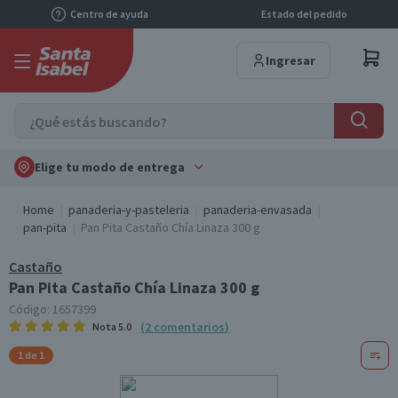
Centro de ayuda
Estado del pedido
Ingresar
Elige tu modo de entrega
Home
panaderia-y-pasteleria
panaderia-envasada
pan-pita
Pan Pita Castaño Chía Linaza 300 g
Castaño
Pan Pita Castaño Chía Linaza 300 g
Código:
1657399
(
2
comentarios
)
Nota
5.0
1 de 1