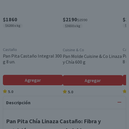
$1860
$2190
$1
$2590
$6200 x kg
$6
$3650 x kg
Castaño
Cas
Cuisine & Co
Pan Pita Castaño Integral 300
Pan
Pan Molde Cuisine & Co Linaza
g 8 un.
8 u
y Chía 600 g
Agregar
Agregar
5.0
5.0
Descripción
Pan Pita Chía Linaza Castaño: Fibra y