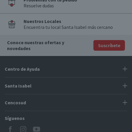
Resuelve dudas
Nuestros Locales
Encuentra tu local Santa Isabel más cercano
Conoce nuestras ofertas y
Suscríbete
novedades
Centro de Ayuda
Problemas con tu pedido
Santa Isabel
Información de pago
Proveedores
Cencosud
Cómo modificar mis datos
Espacio Mypes
Modos de entrega y cobertura
Síguenos
Paris
Concursos
Locales Santa Isabel
Jumbo