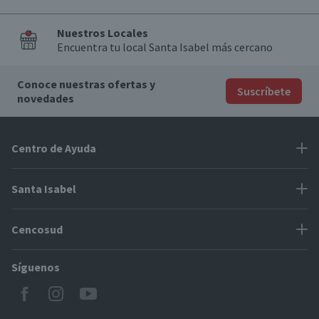
Nuestros Locales
Encuentra tu local Santa Isabel más cercano
Conoce nuestras ofertas y
Suscríbete
novedades
Centro de Ayuda
Problemas con tu pedido
Santa Isabel
Información de pago
Proveedores
Cencosud
Cómo modificar mis datos
Espacio Mypes
Modos de entrega y cobertura
Síguenos
Paris
Concursos
Locales Santa Isabel
Jumbo
CyberDay
Cómo comprar en SantaIsabel.cl