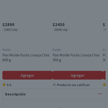
$2890
$2430
$1
$4817 x kg
$6943 x kg
$6
Fuchs
Fuchs
Cas
Pan Molde Fuchs Linaza Chia
Pan Molde Fuchs Linaza Chia
Pan
600 g
350 g
300
Agregar
Agregar
5.0
Producto sin calificar
Descripción