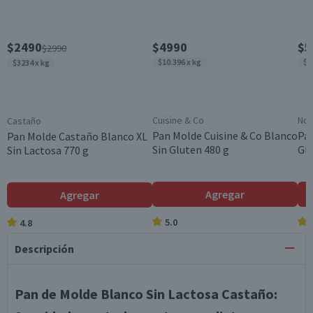
$2490
$4990
$5
$2990
$10.396 x kg
$8
$3234 x kg
Cuisine & Co
NoG
Castaño
Pan Molde Cuisine & Co Blanco
Pan
Pan Molde Castaño Blanco XL
Sin Gluten 480 g
Glu
Sin Lactosa 770 g
Agregar
Agregar
5.0
4.8
Descripción
Pan de Molde Blanco Sin Lactosa Castaño: