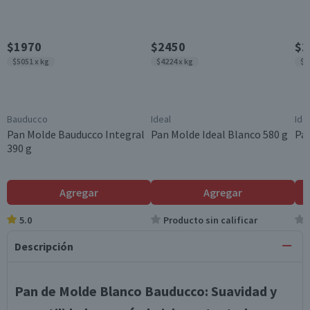
$1970
$2450
$1
$5051 x kg
$4224 x kg
$5
Bauducco
Ideal
Ide
Pan Molde Bauducco Integral
Pan Molde Ideal Blanco 580 g
Pan
390 g
Agregar
Agregar
5.0
Producto sin calificar
Descripción
Pan de Molde Blanco Bauducco: Suavidad y