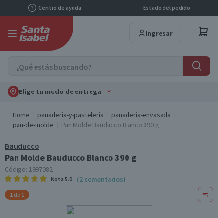
Centro de ayuda
Estado del pedido
Ingresar
Elige tu modo de entrega
Home
panaderia-y-pasteleria
panaderia-envasada
pan-de-molde
Pan Molde Bauducco Blanco 390 g
Bauducco
Pan Molde Bauducco Blanco 390 g
Código:
1997082
(
2
comentarios
)
Nota
5.0
1 de 1