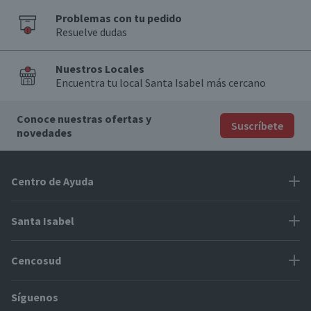
Problemas con tu pedido
Resuelve dudas
Nuestros Locales
Encuentra tu local Santa Isabel más cercano
Conoce nuestras ofertas y
Suscríbete
novedades
Centro de Ayuda
Problemas con tu pedido
Santa Isabel
Información de pago
Proveedores
Cencosud
Cómo modificar mis datos
Espacio Mypes
Modos de entrega y cobertura
Síguenos
Paris
Concursos