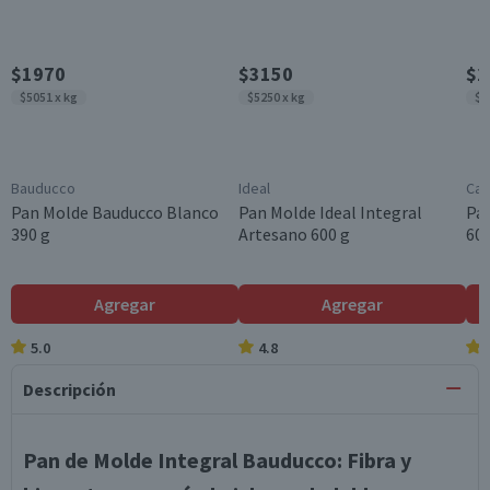
$1970
$3150
$2
$5051 x kg
$5250 x kg
$4
Bauducco
Ideal
Cas
Pan Molde Bauducco Blanco
Pan Molde Ideal Integral
Pa
390 g
Artesano 600 g
600
Agregar
Agregar
5.0
4.8
Descripción
Pan de Molde Integral Bauducco: Fibra y