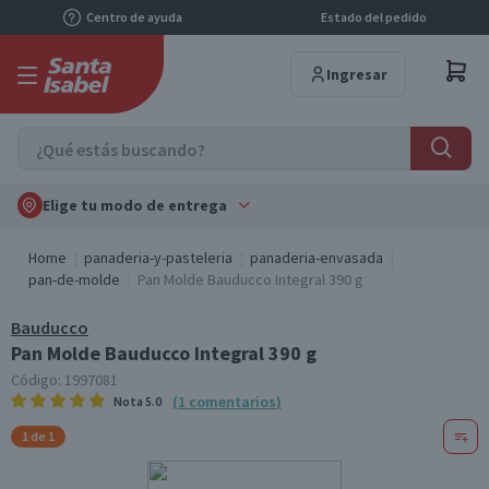
Centro de ayuda
Estado del pedido
Ingresar
Elige tu modo de entrega
Home
panaderia-y-pasteleria
panaderia-envasada
pan-de-molde
Pan Molde Bauducco Integral 390 g
Bauducco
Pan Molde Bauducco Integral 390 g
Código:
1997081
(
1
comentarios
)
Nota
5.0
1 de 1