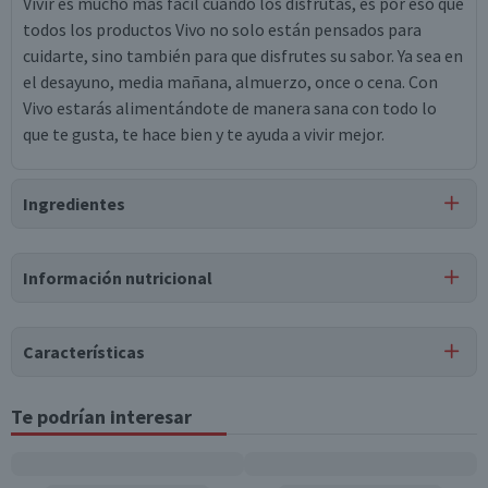
Vivir es mucho más fácil cuando los disfrutas, es por eso que
todos los productos Vivo no solo están pensados para
cuidarte, sino también para que disfrutes su sabor. Ya sea en
el desayuno, media mañana, almuerzo, once o cena. Con
Vivo estarás alimentándote de manera sana con todo lo
que te gusta, te hace bien y te ayuda a vivir mejor.
Ingredientes
Ingredientes
Información nutricional
jugo de manzana.
Tabla nutricional
Puede contener
Características
Trazas
de
almendras, nueces, gluten, huevo, leche.
Valores
Por cada 1
Por cada 100g/ml
medios
porción
Tipo de Producto
Te podrían interesar
Jugos Individuales
Energía (kCal)
34
64,6
Almacenamiento