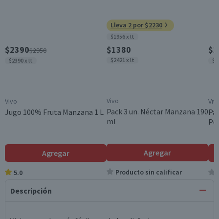
Lleva 2 por $2230
$1956 x lt
$2390
$1380
$1
$2950
$2421 x lt
$2390 x lt
$2
Vivo
Vivo
Viv
Pack 3 un. Néctar Manzana 190
Jugo 100% Fruta Manzana 1 L
Pac
ml
Pe
Agregar
Agregar
Producto sin calificar
5.0
Descripción