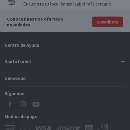
Encuentra tu local Santa Isabel más cercano
Conoce nuestras ofertas y
Suscríbete
novedades
Centro de Ayuda
Problemas con tu pedido
Santa Isabel
Información de pago
Proveedores
Cencosud
Cómo modificar mis datos
Espacio Mypes
Modos de entrega y cobertura
Síguenos
Paris
Concursos
Locales Santa Isabel
Jumbo
CyberDay
Cómo comprar en SantaIsabel.cl
Easy
Medios de pago
BlackFriday
Servicio al cliente
Tarjeta Cencosud Scotiabank
CencoBlack