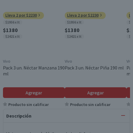
Lleva 2 por $2230
Lleva 2 por $2230
Ll
$1956 x lt
$1956 x lt
$1
$1380
$1380
$1
$2421 x lt
$2421 x lt
$2
Vivo
Vivo
Viv
Pack 3 un. Néctar Manzana 190
Pack 3 un. Néctar Piña 190 ml
Pac
ml
ml
Agregar
Agregar
Producto sin calificar
Producto sin calificar
Descripción