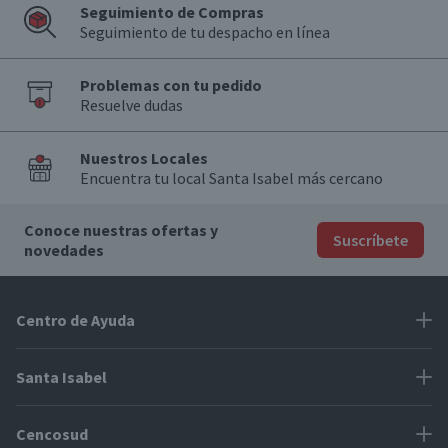
Seguimiento de Compras
Seguimiento de tu despacho en línea
Problemas con tu pedido
Resuelve dudas
Nuestros Locales
Encuentra tu local Santa Isabel más cercano
Conoce nuestras ofertas y
Suscríbete
novedades
Centro de Ayuda
Problemas con tu pedido
Santa Isabel
Información de pago
Proveedores
Cencosud
Cómo modificar mis datos