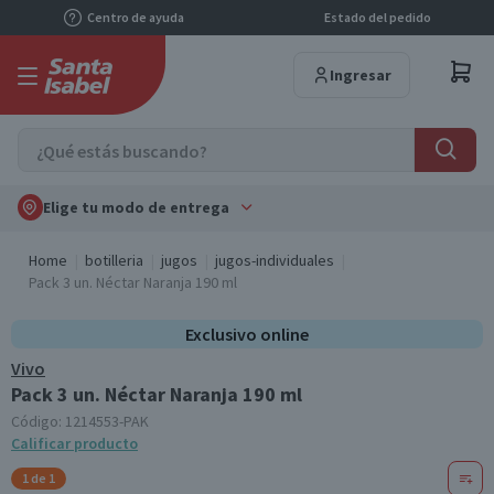
Centro de ayuda
Estado del pedido
Ingresar
Elige tu modo de entrega
Home
botilleria
jugos
jugos-individuales
Pack 3 un. Néctar Naranja 190 ml
Exclusivo online
Vivo
Pack 3 un. Néctar Naranja 190 ml
Código:
1214553-PAK
Calificar producto
1 de 1