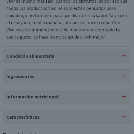
Vivir es mucho más fácil cuando los disfrutas, es por eso que
todos los productos Vivo no solo están pensados para
cuidarte, sino también para que disfrutes su sabor. Ya sea en
el desayuno, media mañana, almuerzo, once o cena. Con
Vivo estarás alimentándote de manera sana con todo lo
que te gusta, te hace bien y te ayuda a vivir mejor.
Condición alimentaria
Certificación
Ingredientes
Libre de
Libre de
Libre de
Mariscos
Libre de
Lactosa
Soya
y Crustáceos
Maní
Ingredientes
Información nutricional
Agua purificada, Concentrado de naranja, Jugo de manzana
clarificado, ácido cítrico, Carboximetilcelulosa sódica,
Tabla nutricional
Sabor idéntico al natural de naranja, Vitamina c (0.0063%),
Características
Goma xanthan, Sal, Sucralosa, Vitamina e (0.0021%), Stevia,
Valores
Por cada 1
Por cada 100g/ml
Vitamina a (0.0000842%), Polidimetilxiloxano.
medios
porción
Tipo de Producto