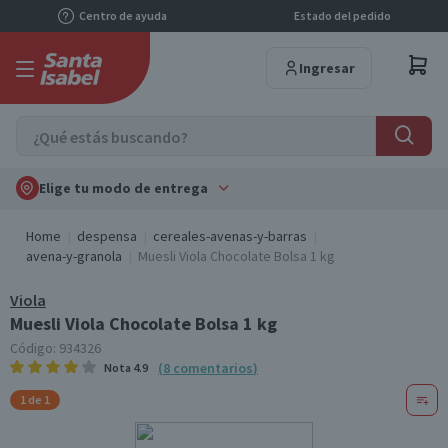
Centro de ayuda
Estado del pedido
Ingresar
Elige tu modo de entrega
Home
despensa
cereales-avenas-y-barras
avena-y-granola
Muesli Viola Chocolate Bolsa 1 kg
Viola
Muesli Viola Chocolate Bolsa 1 kg
Código:
934326
(
8
comentarios
)
Nota
4.9
1 de 1