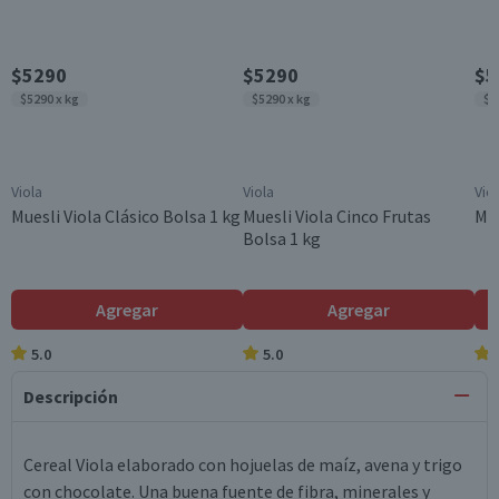
$5290
$5290
$5
$5290 x kg
$5290 x kg
$5
Viola
Viola
Vio
Muesli Viola Clásico Bolsa 1 kg
Muesli Viola Cinco Frutas
Mue
Bolsa 1 kg
Agregar
Agregar
5.0
5.0
Descripción
Cereal Viola elaborado con hojuelas de maíz, avena y trigo
con chocolate. Una buena fuente de fibra, minerales y