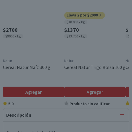
Lleva 2 por $2000
$10.000 x kg
$2700
$1370
$4
$9000 x kg
$13.700 x kg
$4
Natur
Natur
Nat
Cereal Natur Maíz 300 g
Cereal Natur Trigo Bolsa 100 g
Cer
Agregar
Agregar
5.0
Producto sin calificar
Descripción