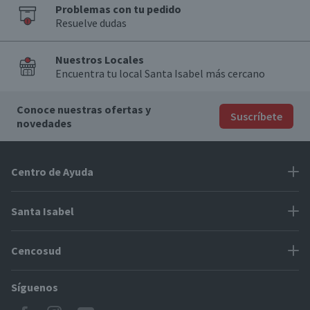
Problemas con tu pedido
Resuelve dudas
Nuestros Locales
Encuentra tu local Santa Isabel más cercano
Conoce nuestras ofertas y
Suscríbete
novedades
Centro de Ayuda
Problemas con tu pedido
Santa Isabel
Información de pago
Proveedores
Cencosud
Cómo modificar mis datos
Espacio Mypes
Modos de entrega y cobertura
Síguenos
Paris
Concursos
Locales Santa Isabel