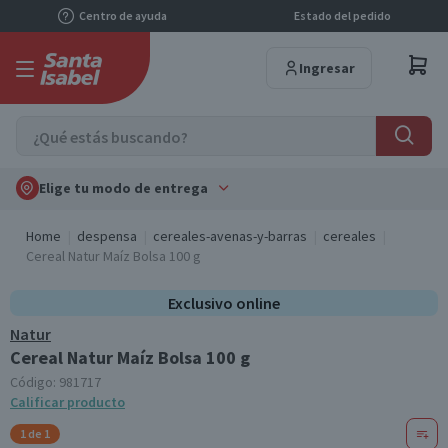
Centro de ayuda
Estado del pedido
Ingresar
Elige tu modo de entrega
Home
despensa
cereales-avenas-y-barras
cereales
Cereal Natur Maíz Bolsa 100 g
Exclusivo online
Natur
Cereal Natur Maíz Bolsa 100 g
Código:
981717
Calificar producto
1 de 1