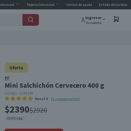
Cencosud
Tarjeta Cencosud
Centro de ayuda
Estado del pedido
Ingresar
Tu cuenta
Oferta
PF
Mini Salchichón Cervecero 400 g
Código:
1235241
(
1
comentarios
)
Nota
5.0
$2390
$2920
$5975 x kg