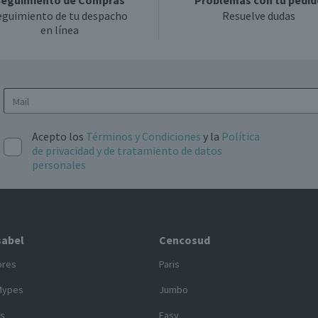
eguimiento de Compras
Problemas con tu pedid
eguimiento de tu despacho
Resuelve dudas
en línea
Acepto los
Términos y Condiciones
y la
Política
de privacidad y de tratamiento de datos
personales
sabel
Cencosud
ores
Paris
Mypes
Jumbo
s
Easy