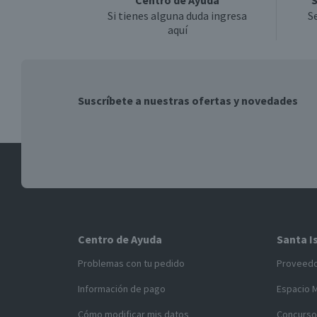
Centro de Ayuda
S
Si tienes alguna duda ingresa
S
aquí
Suscríbete a nuestras ofertas y novedades
Centro de Ayuda
Santa I
Problemas con tu pedido
Proveed
Información de pago
Espacio 
Cómo modificar mis datos
Concurso