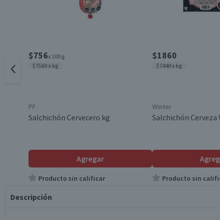
$756
$1860
x 100 g
$7560 x kg
$7440 x kg
PF
Winter
Salchichón Cervecero kg
Salchichón Cerveza 
Agregar
Agreg
Producto sin calificar
Producto sin califi
Descripción