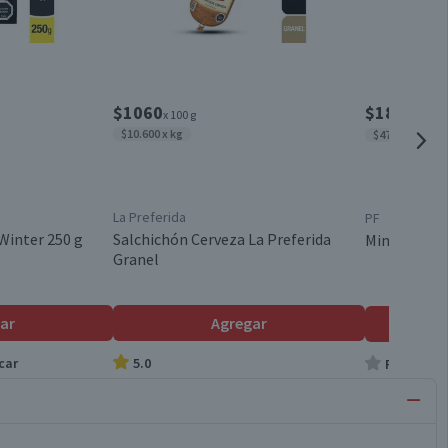
$1060
$1890
$232
x 100 g
$10.600 x kg
$4725 x kg
La Preferida
PF
Winter 250 g
Salchichón Cerveza La Preferida
Mini Mortad
Granel
ar
Agregar
car
5.0
Producto s