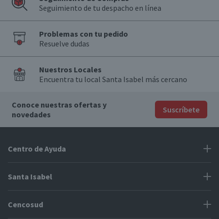
Seguimiento de tu despacho en línea
Problemas con tu pedido
Resuelve dudas
Nuestros Locales
Encuentra tu local Santa Isabel más cercano
Conoce nuestras ofertas y
Suscríbete
novedades
Centro de Ayuda
Problemas con tu pedido
Santa Isabel
Información de pago
Proveedores
Cencosud
Cómo modificar mis datos