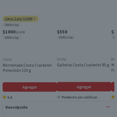
Lleva 2 por $1900
$8636 x kg
$1000
$550
$3
$1370
$6471 x kg
$1
$9091 x kg
Costa
Buk
Costa
Galletas Costa Crackelet 85 g
Me
Mermelada Costa Crackelet
Fra
Pimentón 110 g
Agregar
Agregar
Producto sin calificar
5.0
Descripción