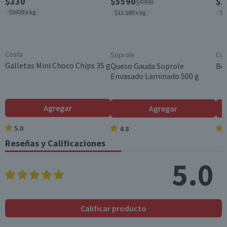
$330
$5590
$2
$5990
Cebolla
(g)
$9429 x kg
$11.180 x kg
$8
Tamaño
Sodio (mg)
16
2,4
Individual
*Ingesta de referencia de un adulto promedio (8400 kj / 2000 kcal)
Costa
Soprole
Coc
Galletas Mini Choco Chips 35 g
Queso Gauda Soprole
Beb
Envasado Laminado 500 g
Agregar
Agregar
5.0
4.8
Reseñas y Calificaciones
5.0
Calificar producto