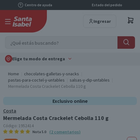
Centro de ayuda
Estado del pedido
Ingresar
Elige tu modo de entrega
Home
chocolates-galletas-y-snacks
pastas-para-coctel-y-untables
salsas-y-dip-untables
Mermelada Costa Crackelet Cebolla 110 g
Exclusivo online
Costa
Mermelada Costa Crackelet Cebolla 110 g
Código:
1952414
(
2
comentarios
)
Nota
5.0