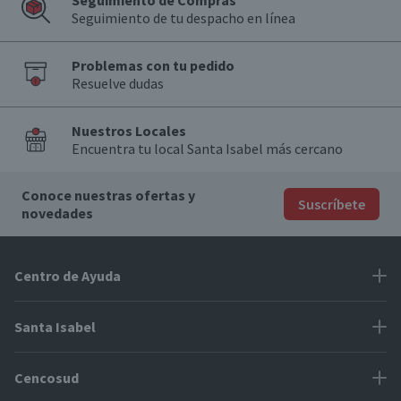
Seguimiento de Compras
Seguimiento de tu despacho en línea
Problemas con tu pedido
Resuelve dudas
Nuestros Locales
Encuentra tu local Santa Isabel más cercano
Conoce nuestras ofertas y
Suscríbete
novedades
Centro de Ayuda
Problemas con tu pedido
Santa Isabel
Información de pago
Proveedores
Cencosud
Cómo modificar mis datos