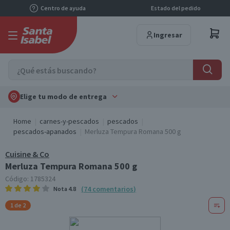
Centro de ayuda
Estado del pedido
Ingresar
Elige tu modo de entrega
Home
carnes-y-pescados
pescados
pescados-apanados
Merluza Tempura Romana 500 g
Cuisine & Co
Merluza Tempura Romana 500 g
Código:
1785324
(
74
comentarios
)
Nota
4.8
1 de 2