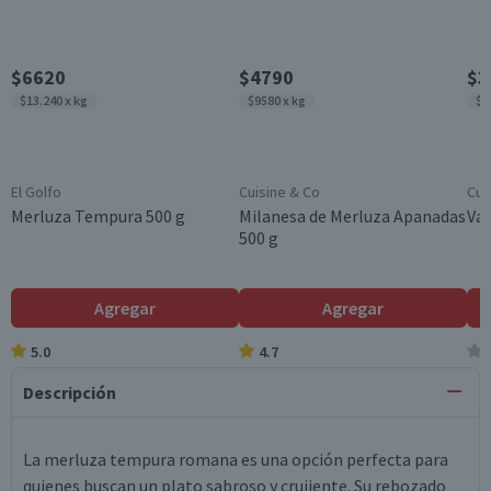
$6620
$4790
$3
$13.240 x kg
$9580 x kg
$1
El Golfo
Cuisine & Co
Cui
Merluza Tempura 500 g
Milanesa de Merluza Apanadas
Var
500 g
Agregar
Agregar
5.0
4.7
Descripción
La merluza tempura romana es una opción perfecta para
quienes buscan un plato sabroso y crujiente. Su rebozado