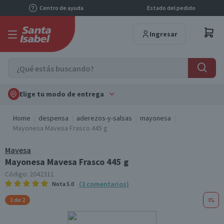
Centro de ayuda
Estado del pedido
Ingresar
Elige tu modo de entrega
Home
despensa
aderezos-y-salsas
mayonesa
Mayonesa Mavesa Frasco 445 g
Mavesa
Mayonesa Mavesa Frasco 445 g
Código:
2042311
(
3
comentarios
)
Nota
5.0
1 de 2