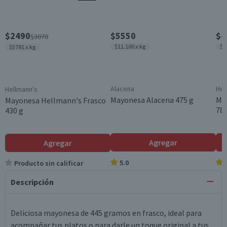
$2490
$5550
$4
$3070
$11.100 x kg
$5
$5791 x kg
Alacena
Hel
Hellmann's
Mayonesa Alacena 475 g
Ma
Mayonesa Hellmann's Frasco
780
430 g
Agregar
Agregar
5.0
Producto sin calificar
Descripción
Deliciosa mayonesa de 445 gramos en frasco, ideal para
acompañar tus platos o para darle un toque original a tus