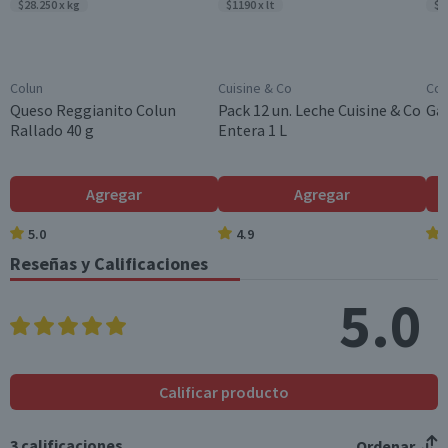
$28.250 x kg
$1190 x lt
$9
Colun
Cuisine & Co
Cos
Queso Reggianito Colun
Pack 12 un. Leche Cuisine & Co
Gal
Rallado 40 g
Entera 1 L
Agregar
Agregar
5.0
4.9
Reseñas y Calificaciones
5.0
Calificar producto
3
calificaciones
Ordenar