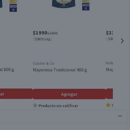
$1990
$3390
$2460
$4843 x kg
$4975 x kg
Hellmann's
Cuisine & Co
l 800 g
Mayonesa He
Mayonesa Tradicional 400 g
ar
Agregar
5.0
Producto sin calificar