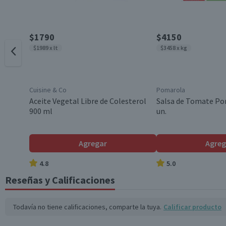
Grasas Monoinsaturadas (g)
10,5
Formato
Grasas Poliinsaturadas (g)
17
$1790
$4150
$1989 x lt
$3458 x kg
Grasas trans (g)
0,1
País de Origen
Colesterol (mg)
36,7
Cuisine & Co
Pomarola
Hidratos de Carbono disponibles (g)
6,1
Garantía Mínima Legal
Aceite Vegetal Libre de Colesterol
Salsa de Tomate Po
900 ml
un.
Azúcares totales (g)
3,6
Sodio (mg)
871
Agregar
Agreg
Fibra (g)
1,2
4.8
5.0
*Ingesta de referencia de un adulto promedio (8400 kj / 2000 kcal)
Reseñas y Calificaciones
Todavía no tiene calificaciones, comparte la tuya.
Calificar producto