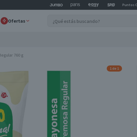
Puntos 
Ofertas
egular 760 g
1 de 1