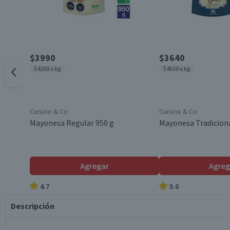
$3990
$3640
$4200 x kg
$4550 x kg
Cuisine & Co
Cuisine & Co
Mayonesa Regular 950 g
Mayonesa Tradiciona
Agregar
Agreg
4.7
5.0
Descripción