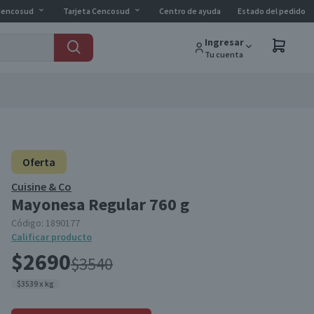
Cencosud
Tarjeta Cencosud
Centro de ayuda
Estado del pedido
Ingresar
Tu cuenta
Oferta
Cuisine & Co
Mayonesa Regular 760 g
Código:
1890177
Calificar producto
$2690
$3540
$3539 x kg