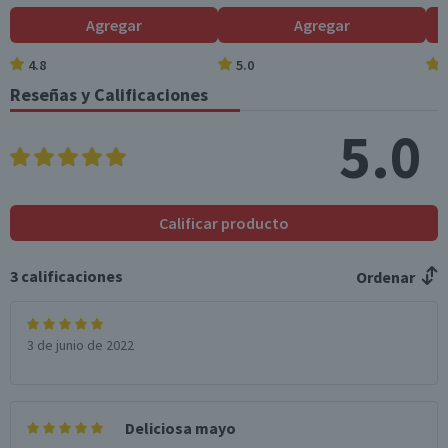
Hidratos de Carbon
4,9
0,7
Agregar
Agregar
o disponibles (g)
4.8
5.0
Azúcares totales
1,3
0,2
(g)
Reseñas y Calificaciones
Sodio (mg)
801
120,1
5.0
*Ingesta de referencia de un adulto promedio (8400 kj / 2000 kcal)
Calificar producto
3
calificaciones
Ordenar
3 de junio de 2022
Deliciosa mayo