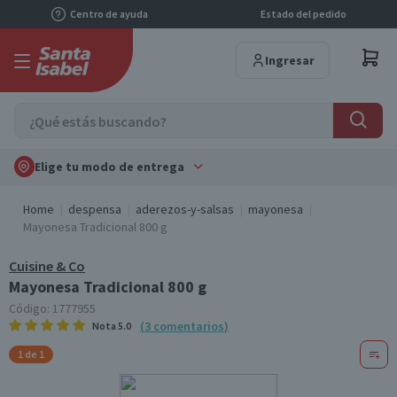
Centro de ayuda
Estado del pedido
Ingresar
Elige tu modo de entrega
Home
despensa
aderezos-y-salsas
mayonesa
Mayonesa Tradicional 800 g
Cuisine & Co
Mayonesa Tradicional 800 g
Código:
1777955
(
3
comentarios
)
Nota
5.0
1 de 1