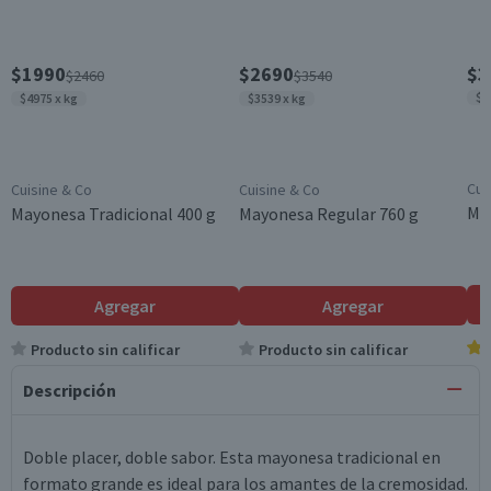
$1990
$2690
$3
$2460
$3540
$4
$4975 x kg
$3539 x kg
Cui
Cuisine & Co
Cuisine & Co
Ma
Mayonesa Tradicional 400 g
Mayonesa Regular 760 g
Agregar
Agregar
Producto sin calificar
Producto sin calificar
Descripción
Doble placer, doble sabor. Esta mayonesa tradicional en
formato grande es ideal para los amantes de la cremosidad.