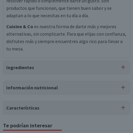
resolver rápido o simplemente darte un gusto. Son
productos que funcionan, que tienen buen sabor y se
adaptan a lo que necesitas en tu día a día.
Cuisine & Co
es nuestra forma de darte más y mejores
alternativas, sin complicarte. Para que elijas con confianza,
disfrutes más y siempre encuentres algo rico para llevar a
tu mesa.
Ingredientes
Ingredientes
Información nutricional
agua, aceite vegetal de maravilla, almidón modificado de
maíz, vinagre de alcohol, sal, azúcar, huevo deshidratado,
goma xanthan, sorbato de potasio, benzoato de sodio,
Características
ácido fosfórico, jugo de limón concentrado, saborizante
idéntico a natural, ácido cítrico, edta disódico cálcico,
Tipo de Producto
Te podrían interesar
Tabla nutricional
colorante betacaroteno.
Mayonesa