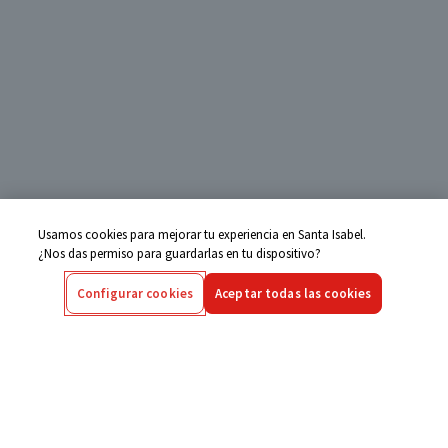
Usamos cookies para mejorar tu experiencia en Santa Isabel.
¿Nos das permiso para guardarlas en tu dispositivo?
Configurar cookies
Aceptar todas las cookies
Centro de Ayuda
Si tienes alguna duda ingresa aquí
Seguimiento de Compras