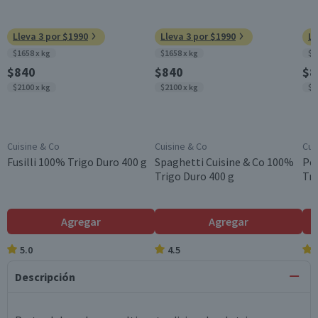
Lleva 3 por $1990
Lleva 3 por $1990
Ll
$1658 x kg
$1658 x kg
$1
$840
$840
$8
$2100 x kg
$2100 x kg
$2
Cuisine & Co
Cuisine & Co
Cui
Fusilli 100% Trigo Duro 400 g
Spaghetti Cuisine & Co 100%
Pe
Trigo Duro 400 g
Tri
Agregar
Agregar
5.0
4.5
Descripción