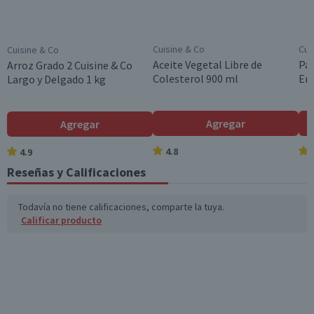
*Ingesta de referencia de un adulto promedio (8400 kj / 2000 kcal)
Cuisine & Co
Cui
Cuisine & Co
Aceite Vegetal Libre de
Pac
Arroz Grado 2 Cuisine & Co
Colesterol 900 ml
Ent
Largo y Delgado 1 kg
Agregar
Agregar
4.8
4.9
Reseñas y Calificaciones
Todavía no tiene calificaciones, comparte la tuya.
Calificar producto