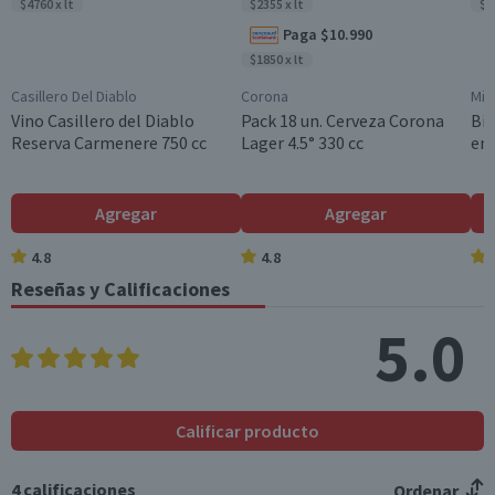
$4760 x lt
$2355 x lt
$7
Graduación Alcohólica
Paga $10.990
35.0°
$1850 x lt
Tamaño
Casillero Del Diablo
Corona
Mis
Familiar
Vino Casillero del Diablo
Pack 18 un. Cerveza Corona
Bip
Reserva Carmenere 750 cc
Lager 4.5° 330 cc
en 
Nota
Por Ley la venta de alcohol está prohibida para menores
de 18 años.
Agregar
Agregar
Garantía Mínima Legal
Válida hasta su fecha de caducidad
4.8
4.8
Reseñas y Calificaciones
5.0
Calificar producto
4
calificaciones
Ordenar