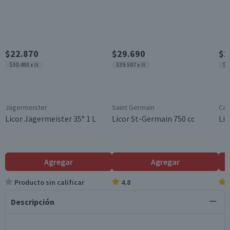
$22.870
$29.690
$1
$30.493 x lt
$39.587 x lt
$2
Jägermeister
Saint Germain
Cam
Licor Jägermeister 35° 1 L
Licor St-Germain 750 cc
Lic
Agregar
Agregar
Producto sin calificar
4.8
Descripción