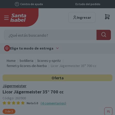
Centro de ayuda
Estado del pedido
Ingresar
Elige tu modo de entrega
Home
botilleria
licores-y-spritz
fernet-y-licores-de-hierba
Licor Jägermeister 35° 700 cc
Oferta
Jägermeister
Licor Jägermeister 35° 700 cc
Código:
263900
(
4
comentarios
)
Nota
5.0
3 de 3