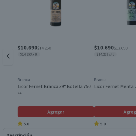
$10.690
$10.690
$14.250
$13.690
$14.253 x lt
$14.253 x lt
Branca
Branca
Licor Fernet Branca 39° Botella 750
Licor Fernet Menta 2
cc
Agregar
Agreg
5.0
5.0
Descripción