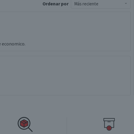
Ordenar
por
Más reciente
e economico.