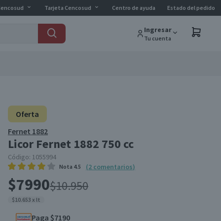
Cencosud
Tarjeta Cencosud
Centro de ayuda
Estado del pedido
Ingresar
Tu cuenta
Oferta
Fernet 1882
Licor Fernet 1882 750 cc
Código:
1055994
(
2
comentarios
)
Nota
4.5
$7990
$10.950
$10.653 x lt
Paga $7190