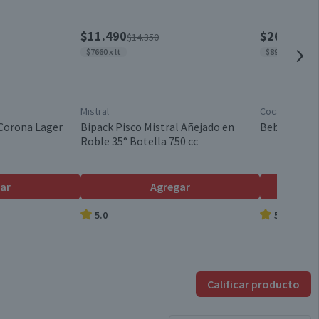
Argentina
$11.490
$2690
$14.350
$339
$7660 x lt
$897 x lt
40.0°
Mistral
Coca-Cola
Por Ley la venta de alcohol está prohibida para menores de
 Corona Lager
Bipack Pisco Mistral Añejado en
Bebida Coca
18 años.
Roble 35° Botella 750 cc
ar
Agregar
5.0
5.0
Calificar producto