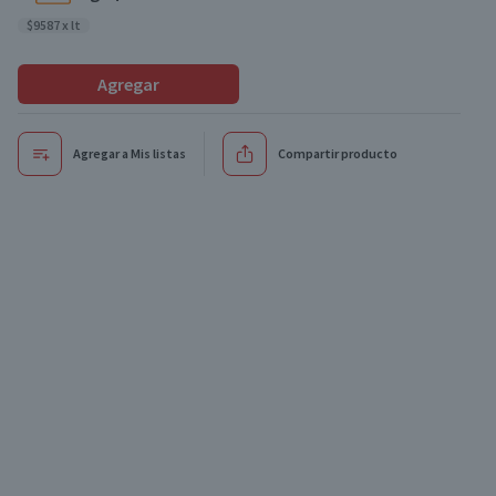
$9587 x lt
Agregar
Agregar a Mis listas
Compartir producto
Oferta