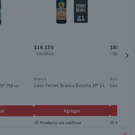
$16.150
$8850
$16.150 x lt
$8850 x lt
Branca
Rossard
Licor Fernet Branca Botella 39° 1 L
Licor Rossar
0° 750 cc
Agregar
ar
Producto sin calificar
Producto s