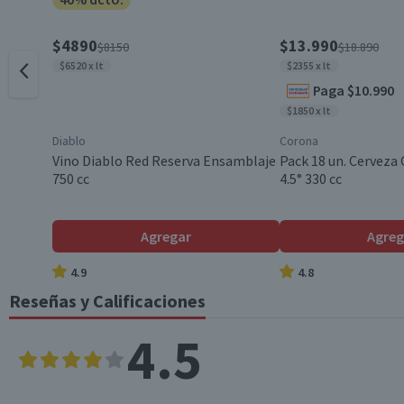
País de Origen
$4890
$13.990
$8150
$18.890
$6520 x lt
$2355 x lt
Paga $10.990
Graduación Alcohólica
$1850 x lt
Diablo
Corona
Nota
Vino Diablo Red Reserva Ensamblaje
Pack 18 un. Cerveza
750 cc
4.5° 330 cc
Agregar
Agreg
4.9
4.8
Reseñas y Calificaciones
4.5