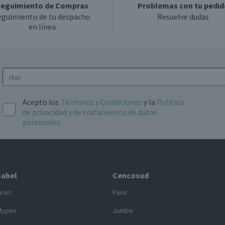
eguimiento de Compras
Problemas con tu pedid
eguimiento de tu despacho
Resuelve dudas
en línea
Acepto los
Términos y Condiciones
y la
Política
de privacidad y de tratamiento de datos
personales
sabel
Cencosud
ores
Paris
Mypes
Jumbo