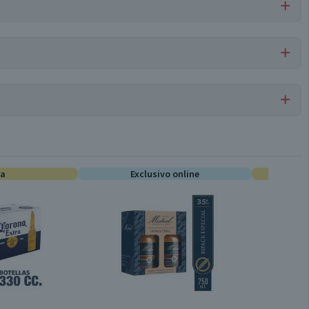
ión de hierbas aromáticas, colorante caramelo, colorante ins
Por cada 1 porción
Fernet
--
ta
0
Exclusivo online
Unitario
750 cc
Botella de vidrio