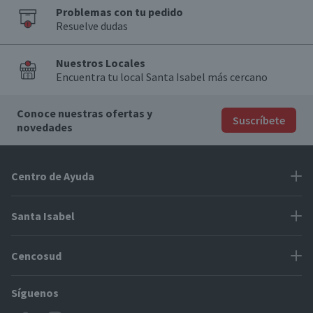
Problemas con tu pedido
Resuelve dudas
Nuestros Locales
Encuentra tu local Santa Isabel más cercano
Conoce nuestras ofertas y
Suscríbete
novedades
Centro de Ayuda
Problemas con tu pedido
Santa Isabel
Información de pago
Proveedores
Cencosud
Cómo modificar mis datos
Espacio Mypes
Modos de entrega y cobertura
Síguenos
Paris
Concursos