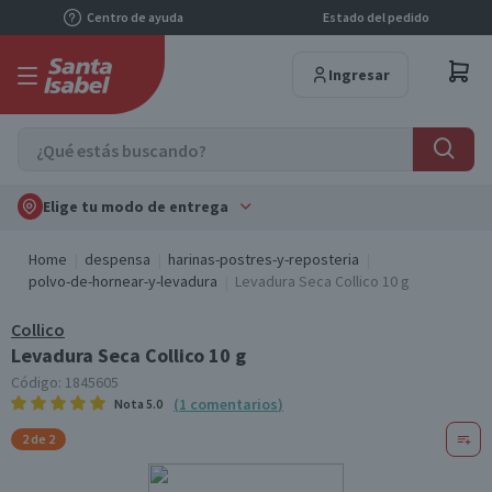
Centro de ayuda
Estado del pedido
Ingresar
Elige tu modo de entrega
Home
despensa
harinas-postres-y-reposteria
polvo-de-hornear-y-levadura
Levadura Seca Collico 10 g
Collico
Levadura Seca Collico 10 g
Código:
1845605
(
1
comentarios
)
Nota
5.0
2 de 2