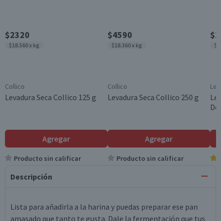
$2320
$4590
$2
$18.560 x kg
$18.360 x kg
$1
Collico
Collico
Lef
Levadura Seca Collico 125 g
Levadura Seca Collico 250 g
Lev
Do
Agregar
Agregar
Producto sin calificar
Producto sin calificar
Descripción
Lista para añadirla a la harina y puedas preparar ese pan
amasado que tanto te gusta. Dale la fermentación que tus