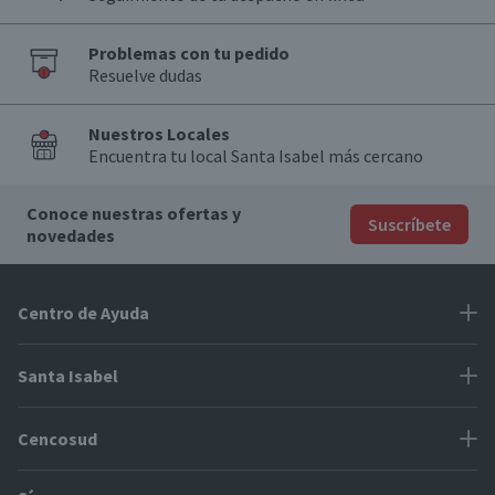
Problemas con tu pedido
Resuelve dudas
Nuestros Locales
Encuentra tu local Santa Isabel más cercano
Conoce nuestras ofertas y
Suscríbete
novedades
Centro de Ayuda
Problemas con tu pedido
Santa Isabel
Información de pago
Proveedores
Cencosud
Cómo modificar mis datos
Espacio Mypes
Modos de entrega y cobertura