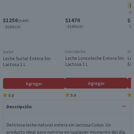
Ll
$1
$1250
$1470
$1
$1400
$1470 x lt
$1
$1250 x lt
Loncoleche
Sop
Surlat
Leche Loncoleche Entera Sin
Lec
Leche Surlat Entera Sin
Lactosa 1 L
Ent
Lactosa 1 L
Agregar
Agregar
5.0
5.0
Descripción
Deliciosa leche natural entera sin lactosa Colun. Un
producto ideal para nutrirse en cualquier momento del día.