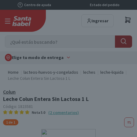
Centro de ayuda
Estado del pedido
Ingresar
Elige tu modo de entrega
Home
lacteos-huevos-y-congelados
leches
leche-liquida
Leche Colun Entera Sin Lactosa 1 L
Colun
Leche Colun Entera Sin Lactosa 1 L
Código:
1823581
(
2
comentarios
)
Nota
5.0
1 de 1