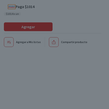
Paga $1014
$1014 x un
Agregar
Agregar a Mis listas
Compartir producto