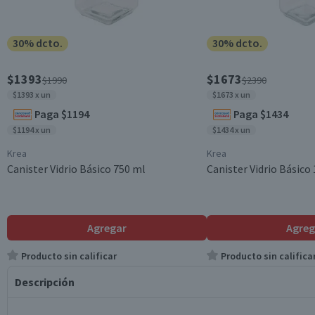
30% dcto.
30% dcto.
$1393
$1673
$1990
$2390
$1393 x un
$1673 x un
Paga $1194
Paga $1434
$1194 x un
$1434 x un
Krea
Krea
Canister Vidrio Básico 750 ml
Canister Vidrio Básico 
Agregar
Agreg
Producto sin calificar
Producto sin califica
Descripción