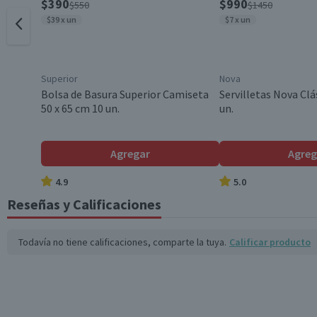
$390
$990
$550
$1450
$39 x un
$7 x un
Dimensiones
Superior
Nova
País de Origen
Bolsa de Basura Superior Camiseta
Servilletas Nova Clá
50 x 65 cm 10 un.
un.
Alto cm
Agregar
Agreg
4.9
5.0
Largo cm
Reseñas y Calificaciones
Ancho cm
Todavía no tiene calificaciones, comparte la tuya.
Calificar producto
Capacidad