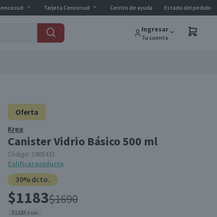
Cencosud
Tarjeta Cencosud
Centro de ayuda
Estado del pedido
Ingresar
Tu cuenta
Oferta
Krea
Canister Vidrio Básico 500 ml
Código:
1905421
Calificar producto
30% dcto.
$1183
$1690
$1183 x un