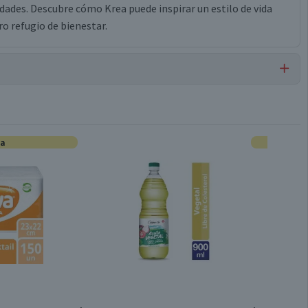
dades. Descubre cómo Krea puede inspirar un estilo de vida
o refugio de bienestar.
Canisters
ta
Tradicional Hogar
Toda Temporada
Idéntico a la Imagen
80% Vidrio sodocáldico 20% Acero