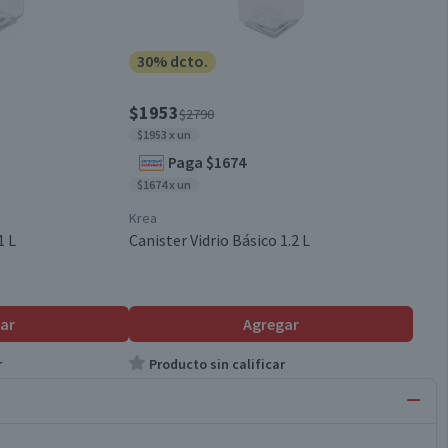
30% dcto.
$1953
$2790
$1953 x un
Paga $1674
$1674 x un
Krea
1 L
Canister Vidrio Básico 1.2 L
ar
Agregar
r
Producto sin calificar