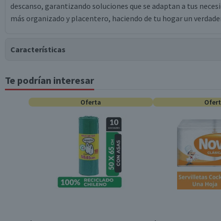
descanso, garantizando soluciones que se adaptan a tus necesi
más organizado y placentero, haciendo de tu hogar un verdader
Características
Te podrían interesar
Tipo de Producto
Oferta
Ofer
Colección
Temporada
Color
Material