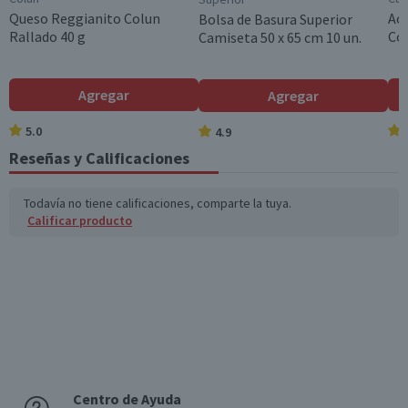
Turquía
Queso Reggianito Colun
Ace
Bolsa de Basura Superior
Rallado 40 g
Col
Camiseta 50 x 65 cm 10 un.
Alto cm
10.5
Largo cm
Agregar
Agregar
21
5.0
4.9
Ancho cm
Reseñas y Calificaciones
21
Capacidad
Todavía no tiene calificaciones, comparte la tuya.
1880 ml
Calificar producto
Garantía Mínima Legal
6 meses, a partir de la entrega del producto
Centro de Ayuda