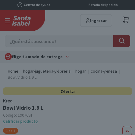
Centro de ayuda
Estado del pedido
Ingresar
Elige tu modo de entrega
Home
hogar-jugueteria-y-libreria
hogar
cocina-y-mesa
Bowl Vidrio 1.9 L
Oferta
Krea
Bowl Vidrio 1.9 L
Código:
1907691
Calificar producto
1 de 1