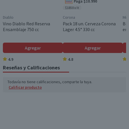
Paga $10.990
Sodio (mg)
8.4
2.9
$1850 x lt
*Ingesta de referencia de un adulto promedio (8400 kj / 2000 kcal)
Diablo
Corona
Mis
Vino Diablo Red Reserva
Pack 18 un. Cerveza Corona
Bip
Ensamblaje 750 cc
Lager 4.5° 330 cc
en 
Agregar
Agregar
4.9
4.8
Reseñas y Calificaciones
Todavía no tiene calificaciones, comparte la tuya.
Calificar producto