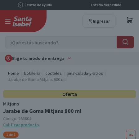
Centro de ayuda
Estado del pedido
Ingresar
Elige tu modo de entrega
Home
botilleria
cocteles
pina-colada-y-otros
Jarabe de Goma Mitjans 900 ml
Oferta
Mitjans
Jarabe de Goma Mitjans 900 ml
Código:
263804
Calificar producto
1 de 1