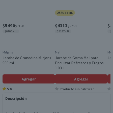
25% dcto.
$5490
$4313
$4
$7150
$5750
$6100 x lt
$4187 x lt
$4
Mitjans
Mel
Mel
Jarabe de Granadina Mitjans
Jarabe de Goma Mel para
Jar
900 ml
Endulzar Refrescos y Tragos
1.03 L
Agregar
Agregar
5.0
Producto sin calificar
Descripción