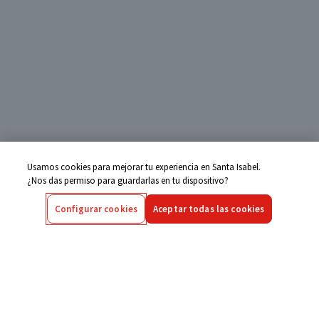
Usamos cookies para mejorar tu experiencia en Santa Isabel.
¿Nos das permiso para guardarlas en tu dispositivo?
Configurar cookies
Aceptar todas las cookies
Centro de Ayuda
Si tienes alguna duda ingresa aquí
Seguimiento de Compras