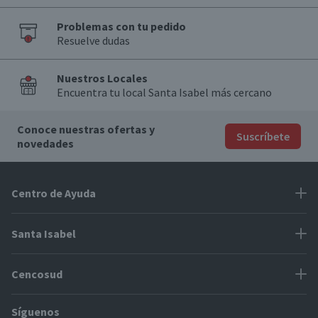
Problemas con tu pedido
Resuelve dudas
Nuestros Locales
Encuentra tu local Santa Isabel más cercano
Conoce nuestras ofertas y
Suscríbete
novedades
Centro de Ayuda
Problemas con tu pedido
Santa Isabel
Información de pago
Proveedores
Cencosud
Cómo modificar mis datos
Espacio Mypes
Modos de entrega y cobertura
Síguenos
Paris