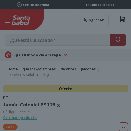
Centro de ayuda
Estado del pedido
Ingresar
Elige tu modo de entrega
Home
quesos-y-fiambres
fiambres
jamones
Jamón Colonial PF 125 g
Oferta
PF
Jamón Colonial PF 125 g
Código:
1656058
Calificar producto
1 de 1