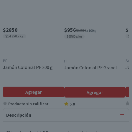
$2850
$956
$2
$1236
x 100 g
$14.250 x kg
$1
$9560 x kg
PF
Sup
PF
Jamón Colonial PF 200 g
Ja
Jamón Colonial PF Granel
Agregar
Agregar
Producto sin calificar
5.0
Descripción