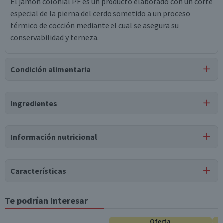
El jamón colonial PF es un producto elaborado con un corte
especial de la pierna del cerdo sometido a un proceso
térmico de cocción mediante el cual se asegura su
conservabilidad y terneza.
Condición alimentaria
Certificación
Ingredientes
Libre de
Gluten
Ingredientes
Información nutricional
carne de cerdo, agua, sal, lactato de potasio, tripolifosfato
de sodio, polifosfato de sodio, dextrosa, acetato de potasio,
nitrito de sodio, saborizante natural, glutamato
Características
monosódico.
Tipo de Producto
Te podrían interesar
Tabla nutricional
Puede contener
Jamón de Cerdo
Trazas
de
leche, soya, huevo.
Valores
Oferta
Por cada 1