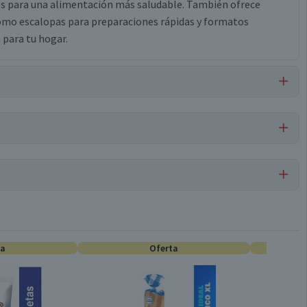
les para una alimentación más saludable. También ofrece
í como escalopas para preparaciones rápidas y formatos
 para tu hogar.
carragenina, dextrosa, polifosfatos de sodio, acetato de sodio,
e cochinilla, mono y diglicéridos de ácidos grasos.
Jamón de Cerdo
Por cada 1 porción
ta
Oferta
Pack
19
2,8