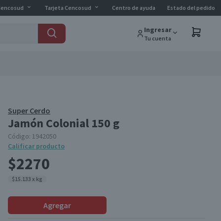
Cencosud
Tarjeta Cencosud
Centro de ayuda
Estado del pedido
Ingresar
Tu cuenta
Super Cerdo
Jamón Colonial 150 g
Código:
1942050
Calificar producto
$2270
$15.133 x kg
Agregar