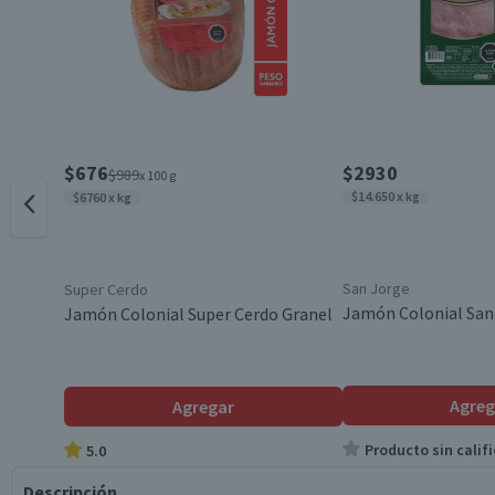
$676
$2930
$989
x 100 g
$14.650 x kg
$6760 x kg
San Jorge
Super Cerdo
Jamón Colonial San
Jamón Colonial Super Cerdo Granel
Agreg
Agregar
Producto sin califi
5.0
Descripción