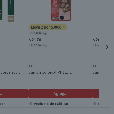
Lleva 2 por $3000
$12.000 x kg
$2170
$2850
$17.360 x kg
$14.250 x kg
PF
PF
 Jorge 200 g
Jamón Colonial PF 125 g
Jamón Colon
ar
Agregar
car
Producto sin calificar
Producto s