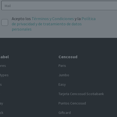
Acepto los
Términos y Condiciones
y la
Política
de privacidad y de tratamiento de datos
personales
sabel
Cencosud
ores
Paris
Mypes
Jumbo
s
Easy
y
Tarjeta Cencosud Scotiabank
ay
Puntos Cencosud
ck
Giftcard