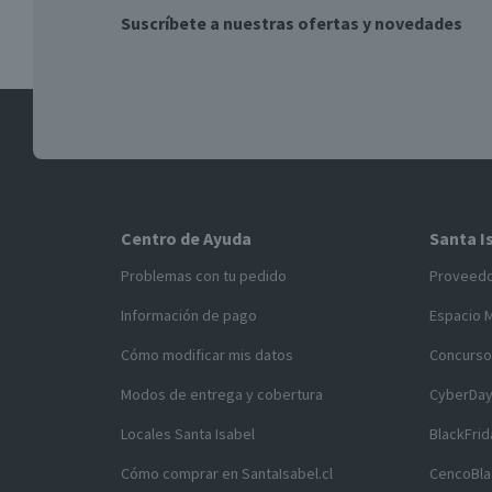
Suscríbete a nuestras ofertas y novedades
Centro de Ayuda
Santa I
Problemas con tu pedido
Proveed
Información de pago
Espacio 
Cómo modificar mis datos
Concurso
Modos de entrega y cobertura
CyberDa
Locales Santa Isabel
BlackFrid
Cómo comprar en SantaIsabel.cl
CencoBla