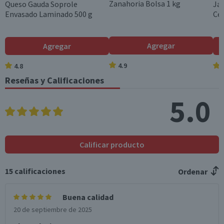
Hidratos de Carbon
37
37
Zanahoria Bolsa 1 kg
Queso Gauda Soprole
Ja
Garantía Mínima Legal
o disponibles (g)
Envasado Laminado 500 g
Ce
Válida hasta su fecha de caducidad
Azúcares totales
6,2
6,2
(g)
Agregar
Agregar
Sodio (mg)
283
283
4.9
4.8
Reseñas y Calificaciones
*Ingesta de referencia de un adulto promedio (8400 kj / 2000 kcal)
5.0
Calificar producto
15
calificaciones
Ordenar
Buena calidad
20 de septiembre de 2025