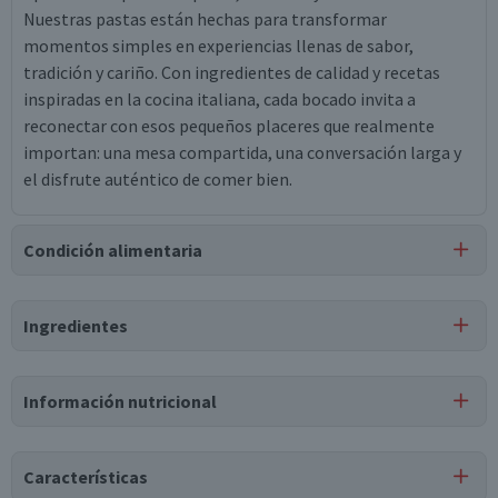
Nuestras pastas están hechas para transformar
momentos simples en experiencias llenas de sabor,
tradición y cariño. Con ingredientes de calidad y recetas
inspiradas en la cocina italiana, cada bocado invita a
reconectar con esos pequeños placeres que realmente
importan: una mesa compartida, una conversación larga y
el disfrute auténtico de comer bien.
Condición alimentaria
Certificación
Ingredientes
Libre de
Libre de
Maní
Sulfitos
Ingredientes
Información nutricional
suero de leche, leche, sal, fibra vegetal de maíz, fibra
vegetal de papa, espinaca 10%, almidón de maíz, almidón
Tabla nutricional
de papa, leche, sal, bacterias de ácido láctico, cuajo
Características