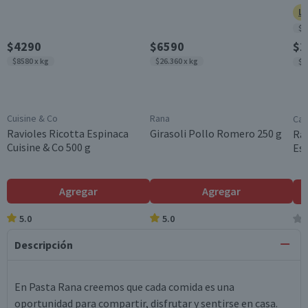
Ll
$5
$4290
$6590
$2
$8580 x kg
$26.360 x kg
$5
Cuisine & Co
Rana
Car
Ravioles Ricotta Espinaca
Girasoli Pollo Romero 250 g
Rav
Cuisine & Co 500 g
Esp
Agregar
Agregar
5.0
5.0
Descripción
En Pasta Rana creemos que cada comida es una
oportunidad para compartir, disfrutar y sentirse en casa.