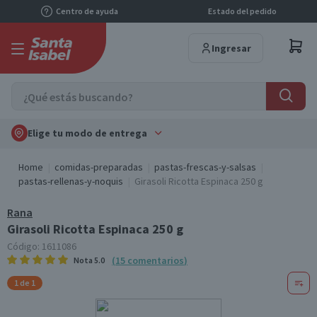
Centro de ayuda
Estado del pedido
Ingresar
Elige tu modo de entrega
Home
comidas-preparadas
pastas-frescas-y-salsas
pastas-rellenas-y-noquis
Girasoli Ricotta Espinaca 250 g
Rana
Girasoli Ricotta Espinaca 250 g
Código:
1611086
(
15
comentarios
)
Nota
5.0
1 de 1