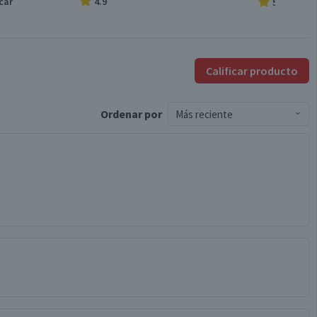
car
4.9
5.0
Calificar producto
Ordenar
por
Más reciente