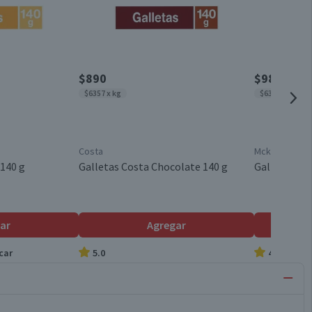
$890
$980
$6357 x kg
$6323 x kg
Costa
Mckay
140 g
Galletas Costa Chocolate 140 g
Galletas Mc
ar
Agregar
car
5.0
4.9