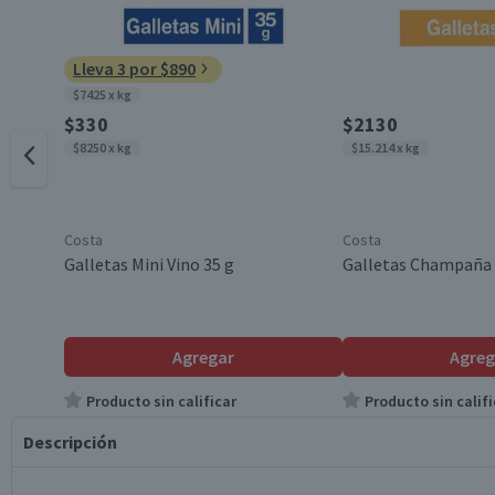
Lleva 3 por $890
$7425 x kg
$330
$2130
$8250 x kg
$15.214 x kg
Costa
Costa
Galletas Mini Vino 35 g
Galletas Champaña 
Agregar
Agreg
Producto sin calificar
Producto sin califi
Descripción