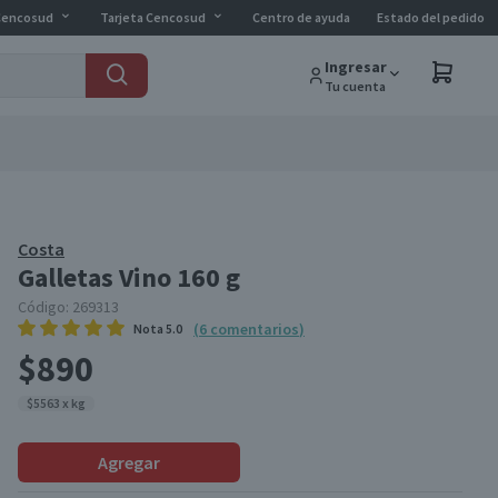
Cencosud
Tarjeta Cencosud
Centro de ayuda
Estado del pedido
Ingresar
Tu cuenta
Costa
Galletas Vino 160 g
Código:
269313
(
6
comentarios
)
Nota
5.0
$890
$5563 x kg
Agregar