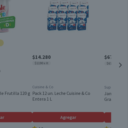
2
160 g
4,4
1,3
1 un.
2,4
Paquete
0,7
$14.280
$676
$989
x 1
$1190 x lt
$6760 x kg
0,1
0
Envasado
0,2
Cuisine & Co
Super Cerdo
25,8
Chile
e Frutilla 120 g
Pack 12 un. Leche Cuisine & Co
Jamón Acar
Entera 1 L
Granel
7,5
96,4
Válida hasta su fecha de caducidad
ar
Agregar