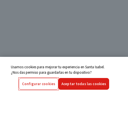
Usamos cookies para mejorar tu experiencia en Santa Isabel.
¿Nos das permiso para guardarlas en tu dispositivo?
Configurar cookies
Aceptar todas las cookies
Centro de Ayuda
Si tienes alguna duda ingresa aquí
Seguimiento de Compras