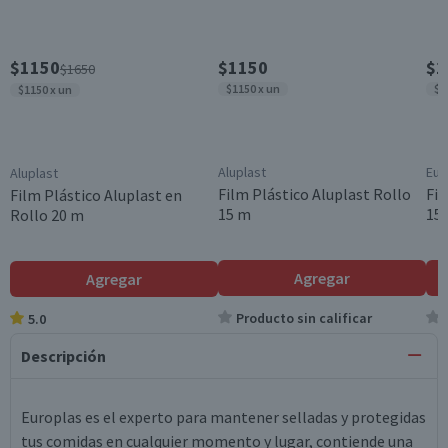
$1150
$1150
$1
$1650
$1150 x un
$1
$1150 x un
Aluplast
Eur
Aluplast
Film Plástico Aluplast Rollo
Fil
Film Plástico Aluplast en
15 m
15
Rollo 20 m
Agregar
Agregar
Producto sin calificar
5.0
Descripción
Europlas es el experto para mantener selladas y protegidas
tus comidas en cualquier momento y lugar, contiende una