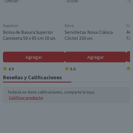
$1
$39 x un
$7 x un
Cui
Superior
Nova
Ace
Bolsa de Basura Superior
Servilletas Nova Clásica
Col
Camiseta 50 x 65 cm 10 un.
Cóctel 150 un.
Agregar
Agregar
4.9
5.0
Reseñas y Calificaciones
Todavía no tiene calificaciones, comparte la tuya.
Calificar producto