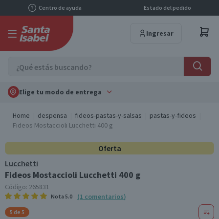
Centro de ayuda
Estado del pedido
Ingresar
Elige tu modo de entrega
Home
despensa
fideos-pastas-y-salsas
pastas-y-fideos
Fideos Mostaccioli Lucchetti 400 g
Oferta
Lucchetti
Fideos Mostaccioli Lucchetti 400 g
Código:
265831
(
1
comentarios
)
Nota
5.0
5 de 5