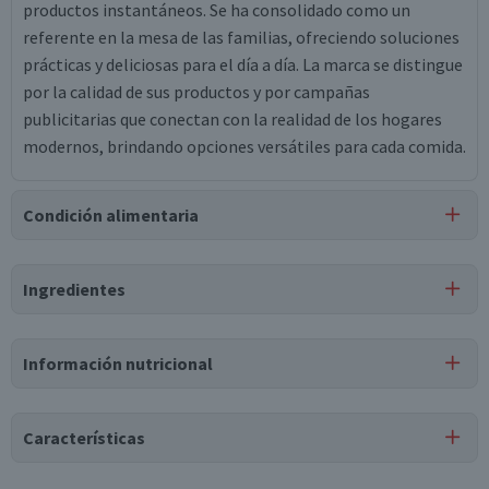
productos instantáneos. Se ha consolidado como un
referente en la mesa de las familias, ofreciendo soluciones
prácticas y deliciosas para el día a día. La marca se distingue
por la calidad de sus productos y por campañas
publicitarias que conectan con la realidad de los hogares
modernos, brindando opciones versátiles para cada comida.
Condición alimentaria
Certificación
Ingredientes
Kosher
Ingredientes
Información nutricional
sémola de trigos duros seleccionados, niacina, hierro
(sulfato ferroso), tiamina, riboflavina.
Tabla nutricional
Características
Puede contener
Valores
Por cada 1
Por cada 100g/ml
Trazas
de
huevo.