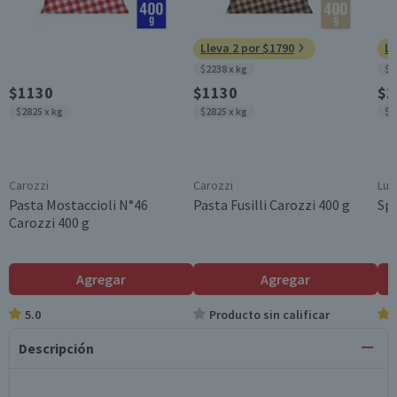
Lleva 2 por $1790
Ll
$2238 x kg
$1
$1130
$1130
$1
$2825 x kg
$2825 x kg
$2
Carozzi
Carozzi
Luc
Pasta Mostaccioli N°46
Pasta Fusilli Carozzi 400 g
Spa
Carozzi 400 g
Agregar
Agregar
5.0
Producto sin calificar
Descripción