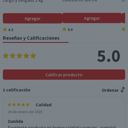
Largo y Delgado 1 kg
Azúcares totales
4
3,2
(g)
Agregar
Agregar
Sodio (mg)
5
4
4.8
4.9
Reseñas y Calificaciones
Fibra (g)
3,5
2,8
5.0
*Ingesta de referencia de un adulto promedio (8400 kj / 2000 kcal)
Calificar producto
1
calificación
Ordenar
Calidad
24 de enero de 2025
Zunilda
Excelente producto en buena calidad y precios , cumplió