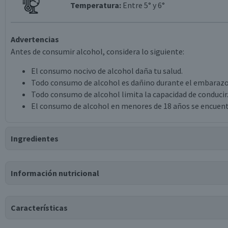
Temperatura:
Entre 5° y 6°
Advertencias
Antes de consumir alcohol, considera lo siguiente:
El consumo nocivo de alcohol daña tu salud.
Todo consumo de alcohol es dañino durante el embarazo
Todo consumo de alcohol limita la capacidad de conducir
El consumo de alcohol en menores de 18 años se encuent
Ingredientes
Ingredientes
Información nutricional
uva xarel-lo, uva macabeo, uva parellada.
Tabla nutricional
Características
Valores medios
Por cada 100g/ml