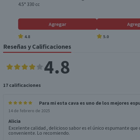
4.5° 330 cc
Tamaño
Agregar
Agreg
4.8
5.0
Nota
Reseñas y Calificaciones
4.8
17
calificaciones
Para mi esta cava es uno de los mejores esp
14 de febrero de 2025
Alicia
Excelente calidad , delicioso sabor es el único espumante que 
conveniente. Lo recomiendo.