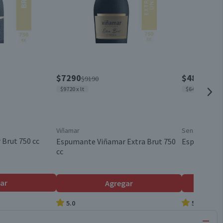
$7290
$4840
$9190
$595
$9720 x lt
$6453 x lt
Viñamar
Sensus
Brut 750 cc
Espumante Viñamar Extra Brut 750
Espumante S
cc
ar
Agregar
5.0
5.0