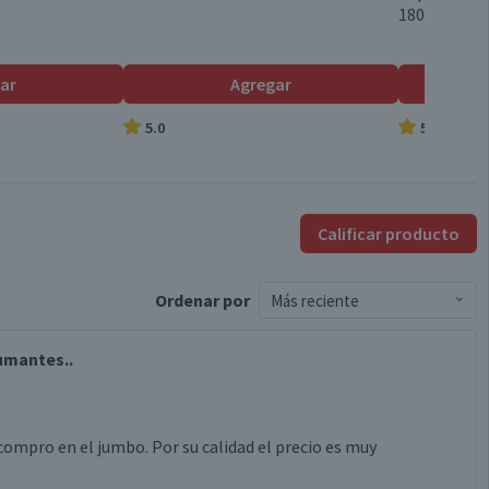
180 g
Familiar
ar
Agregar
5.0
5.0
Por Ley la venta de alcohol está prohibida para menores de
18 años.
Calificar producto
Ordenar
por
Más reciente
umantes..
compro en el jumbo. Por su calidad el precio es muy