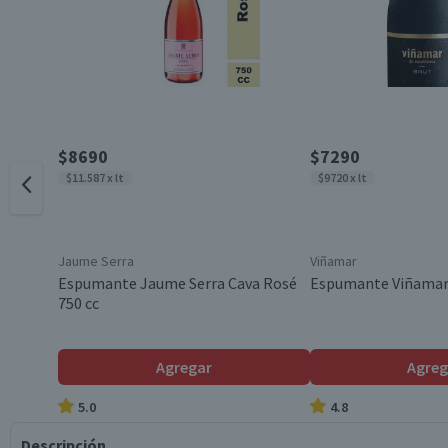
$8690
$7290
$11.587 x lt
$9720 x lt
Jaume Serra
Viñamar
Espumante Jaume Serra Cava Rosé
Espumante Viñamar 
750 cc
Agregar
Agreg
5.0
4.8
Descripción