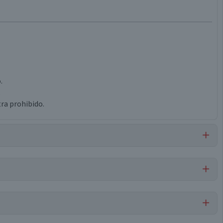
.
.
ra prohibido.
Por cada 1 porción