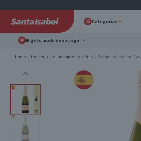
Categorías
Elige tu modo de entrega
Home
botilleria
espumantes-y-sidras
Espumante Jaume Cava 