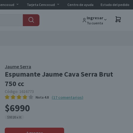
Cencosud
Tarjeta Cencosud
Centro de ayuda
Estado del pedido
Ingresar
Tu cuenta
Jaume Serra
Espumante Jaume Cava Serra Brut
750 cc
Código:
1616773
(
17
comentarios
)
Nota
4.8
$6990
$9320 x lt