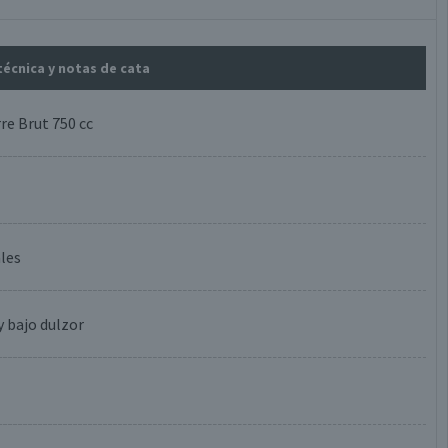
 técnica y notas de cata
re Brut 750 cc
ales
y bajo dulzor