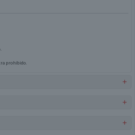
.
.
ra prohibido.
Por cada 1 porción