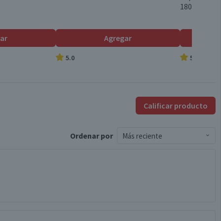
180 g
Individual
ar
Agregar
5.0
5.0
Chile
12.0°
Calificar producto
Por Ley la venta de alcohol está prohibida para menores de
Ordenar
por
Más reciente
18 años.
Válida hasta su fecha de caducidad