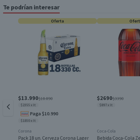
Te podrían interesar
Tipo de Producto
Energía (kCal)
72
portionsByContainer
Oferta
0
Ofer
Pack-Unitario
*Ingesta de referencia de un adulto promedio (8400 kj / 2000 kcal)
Viña
Maridaje
Contenido
$13.990
$2690
$18.890
$3390
$2355 x lt
$897 x lt
Paga $10.990
Cepa
$1850 x lt
Corona
Coca-Cola
Envase
Pack 18 un. Cerveza Corona Lager
Bebida Coca-Cola Ze