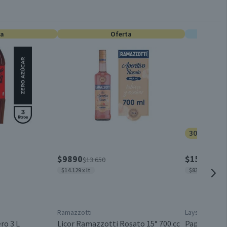
Espumantes
--
ta
0
Oferta
E
Unitario
Cooperativa Capel
Mariscos
30% dcto.
700 a 750 cc
$9890
$1505
$13.650
$215
$14.129 x lt
$8361 x kg
Brut
Ramazzotti
Lays
Botella de vidrio
ro 3 L
Licor Ramazzotti Rosato 15° 700 cc
Papas Frita