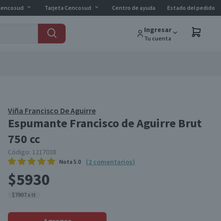
Cencosud
Tarjeta Cencosud
Centro de ayuda
Estado del pedido
Ingresar
Tu cuenta
Viña Francisco De Aguirre
Espumante Francisco de Aguirre Brut
750 cc
Código:
1217038
(
2
comentarios
)
Nota
5.0
$5930
$7907 x lt