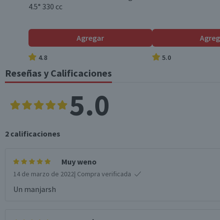
4.5° 330 cc
Formato
Agregar
Agreg
4.8
5.0
País de Origen
Reseñas y Calificaciones
5.0
Graduación Alcohólica
Nota
2
calificaciones
Muy weno
Garantía Mínima Legal
14 de marzo de 2022
| Compra verificada
Un manjarsh