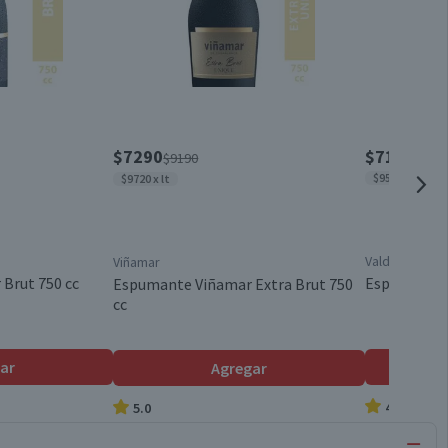
$7290
$7190
$9190
$9587 x lt
$9720 x lt
Valdivieso
Viñamar
Brut 750 cc
Espumante V
Espumante Viñamar Extra Brut 750
cc
ar
Agregar
4.7
5.0