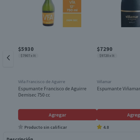
$5930
$7290
$7907 x lt
$9720 x lt
Viña Francisco de Aguirre
Viñamar
Espumante Francisco de Aguirre
Espumante Viñamar 
Demisec 750 cc
Agregar
Agreg
Producto sin calificar
4.8
Descripción