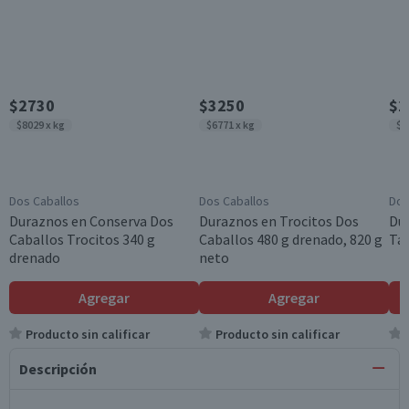
$2730
$3250
$1
$8029 x kg
$6771 x kg
$7
Dos Caballos
Dos Caballos
Dos
Duraznos en Conserva Dos
Duraznos en Trocitos Dos
Du
Caballos Trocitos 340 g
Caballos 480 g drenado, 820 g
Taj
drenado
neto
Agregar
Agregar
Producto sin calificar
Producto sin calificar
Descripción