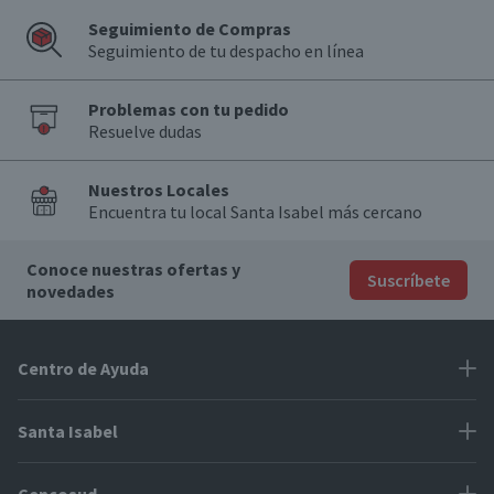
Seguimiento de Compras
Seguimiento de tu despacho en línea
Problemas con tu pedido
Resuelve dudas
Nuestros Locales
Encuentra tu local Santa Isabel más cercano
Conoce nuestras ofertas y
Suscríbete
novedades
Centro de Ayuda
Problemas con tu pedido
Santa Isabel
Información de pago
Proveedores