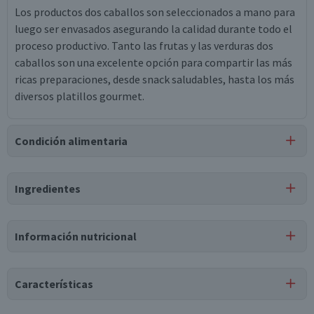
Los productos dos caballos son seleccionados a mano para
luego ser envasados asegurando la calidad durante todo el
proceso productivo. Tanto las frutas y las verduras dos
caballos son una excelente opción para compartir las más
ricas preparaciones, desde snack saludables, hasta los más
diversos platillos gourmet.
Condición alimentaria
Certificación
Ingredientes
Kosher
Ingredientes
Información nutricional
duraznos, agua, azúcar, ácido cítrico.
Puede contener
Características
Trazas
de
restos de carozo.