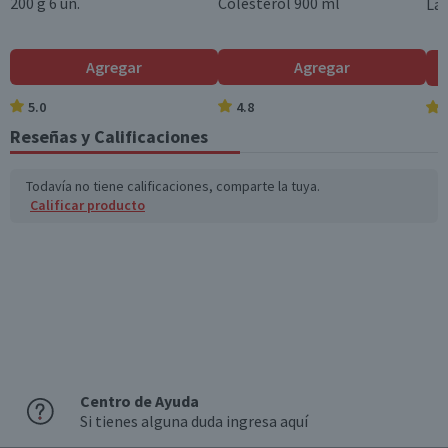
200 g 6 un.
Colesterol 900 ml
Lar
Agregar
Agregar
5.0
4.8
Reseñas y Calificaciones
Todavía no tiene calificaciones, comparte la tuya.
Calificar producto
Centro de Ayuda
Si tienes alguna duda ingresa aquí