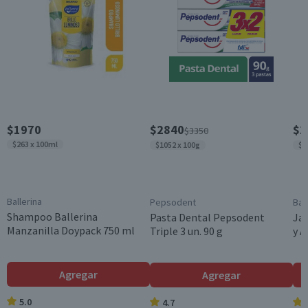
Contenido
150 ml
Beneficios
Antitranspirante
Formato
Spray
Variedad
$1970
$2840
$1
$3350
Sensitive
$263 x 100ml
$1052 x 100g
$1
Garantía Mínima Legal
Válida hasta su fecha de caducidad
Ballerina
Pepsodent
Bal
Shampoo Ballerina
Pasta Dental Pepsodent
Jab
Manzanilla Doypack 750 ml
Triple 3 un. 90 g
y 
Agregar
Agregar
5.0
4.7