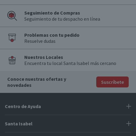
Seguimiento de Compras
Seguimiento de tu despacho en línea
Problemas con tu pedido
Resuelve dudas
Nuestros Locales
Encuentra tu local Santa Isabel más cercano
Conoce nuestras ofertas y
Suscríbete
novedades
Centro de Ayuda
Problemas con tu pedido
Santa Isabel
Información de pago