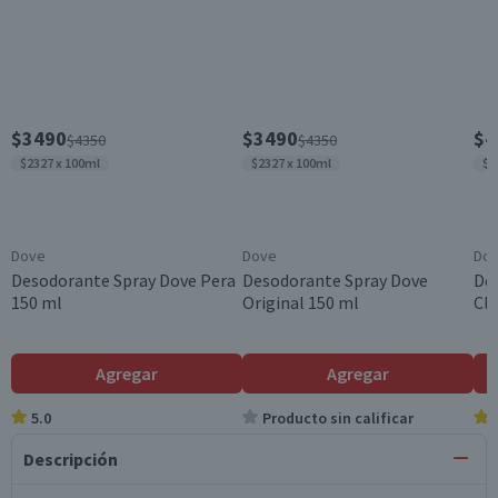
$3490
$3490
$4
$4350
$4350
$2327 x 100ml
$2327 x 100ml
$3
Dove
Dove
Do
Desodorante Spray Dove Pera
Desodorante Spray Dove
De
150 ml
Original 150 ml
Cli
Agregar
Agregar
5.0
Producto sin calificar
Descripción