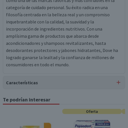
como una de las marcas favoritas y más confiables en la
categoría de cuidado personal. Su éxito radica en una
filosofía centrada en la belleza real y un compromiso
inquebrantable con la calidad, la suavidad y la
incorporación de ingredientes nutritivos. Con una
amplísima gama de productos que abarca desde
acondicionadores y shampoos revitalizantes, hasta
desodorantes protectores y jabones hidratantes, Dove ha
logrado ganarse la lealtad y la confianza de millones de
consumidores en todo el mundo.
Características
Tipo de Producto
Te podrían interesar
Desodorantes
Oferta
Característica Sustentable
Producto Cruelty Free