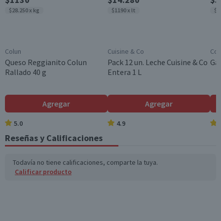
Hombre
$28.250 x kg
$1190 x lt
$9
Aroma
Floral
Garantía Mínima Legal
Colun
Cuisine & Co
Cos
6 meses, a partir de la entrega del producto
Queso Reggianito Colun
Pack 12 un. Leche Cuisine & Co
Gal
Rallado 40 g
Entera 1 L
Garantía Proveedor
6 meses, a partir de la entrega del producto
Agregar
Agregar
5.0
4.9
Reseñas y Calificaciones
Todavía no tiene calificaciones, comparte la tuya.
Calificar producto