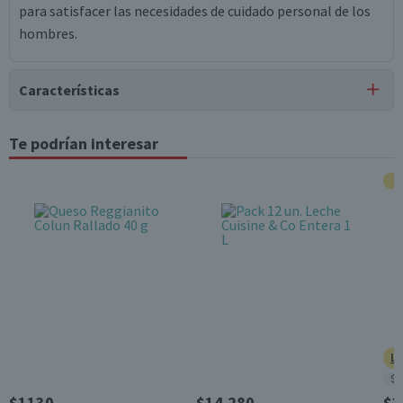
para satisfacer las necesidades de cuidado personal de los
hombres.
Características
Tipo de Producto
Te podrían interesar
Desodorantes
Surtido
No
Pack-Unitario
Unitario
Contenido
50 gr
Beneficios
Limpieza y Exfoliación
Ll
$8
Género
$1130
$14.280
$3