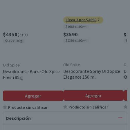
Lleva 2 por $4990
$1663 x 100ml
$4350
$3590
$4
$5190
$2393 x 100ml
$2
$512 x 100g
Old Spice
Old
Old Spice
Desodorante Spray Old Spice
Des
Desodorante Barra Old Spice
Elegance 150 ml
Xt
Fresh 85 g
Agregar
Agregar
Producto sin calificar
Producto sin calificar
Descripción