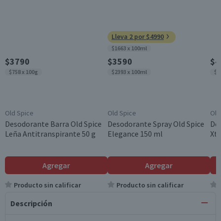
Lleva 2 por $4990
$1663 x 100ml
$3790
$3590
$4
$758 x 100g
$2393 x 100ml
$2
Old Spice
Old Spice
Old
Desodorante Barra Old Spice
Desodorante Spray Old Spice
Des
Leña Antitranspirante 50 g
Elegance 150 ml
Xt
Agregar
Agregar
Producto sin calificar
Producto sin calificar
Descripción