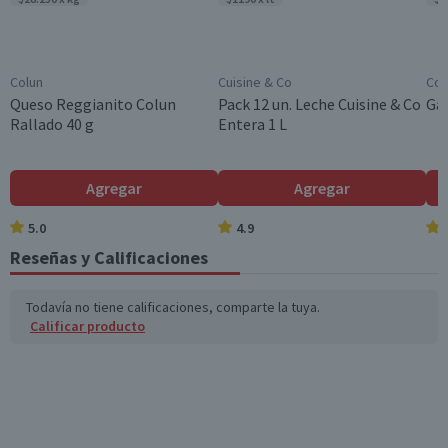
Aroma
Cítrico
Garantía Mínima Legal
Colun
Cuisine & Co
Cos
6 meses, a partir de la entrega del producto
Queso Reggianito Colun
Pack 12 un. Leche Cuisine & Co
Gal
Rallado 40 g
Entera 1 L
Garantía Proveedor
6 meses, a partir de la entrega del producto
Agregar
Agregar
5.0
4.9
Reseñas y Calificaciones
Todavía no tiene calificaciones, comparte la tuya.
Calificar producto