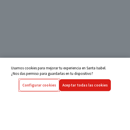
Usamos cookies para mejorar tu experiencia en Santa Isabel.
¿Nos das permiso para guardarlas en tu dispositivo?
Configurar cookies
Aceptar todas las cookies
Centro de Ayuda
Si tienes alguna duda ingresa aquí
Seguimiento de Compras