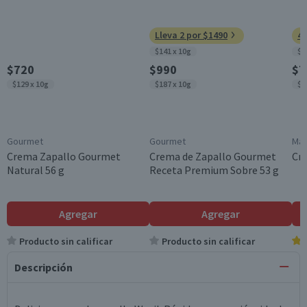
Lleva 2 por $1490
4 
$141 x 10g
$1
$720
$990
$7
$129 x 10g
$187 x 10g
$1
Gourmet
Gourmet
Mag
Crema Zapallo Gourmet
Crema de Zapallo Gourmet
Cr
Natural 56 g
Receta Premium Sobre 53 g
Agregar
Agregar
Producto sin calificar
Producto sin calificar
Descripción