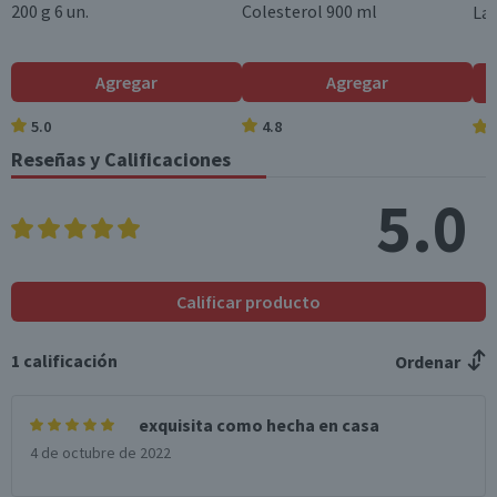
o disponibles (g)
200 g 6 un.
Colesterol 900 ml
Lar
Azúcares totales
2
4
(g)
Agregar
Agregar
Sodio (mg)
302
604
5.0
4.8
Reseñas y Calificaciones
*Ingesta de referencia de un adulto promedio (8400 kj / 2000 kcal)
5.0
Calificar producto
1
calificación
Ordenar
exquisita como hecha en casa
4 de octubre de 2022