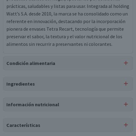
prácticas, saludables y listas para usar. Integrada al holding
Watt’s S.A. desde 2010, la marca se ha consolidado como un
referente en innovación, destacando por la incorporación
pionera de envases Tetra Recart, tecnología que permite
preservar el sabor, la textura y el valor nutricional de los
alimentos sin recurrir a preservantes ni colorantes.
Condición alimentaria
Certificación
Ingredientes
Libre de
Libre de
Libre de
Mariscos
Libre de
Huevo
Peces
y Crustáceos
Maní
Ingredientes
Información nutricional
agua, zapallo, crema de leche, almidón modificado de maíz,
cebolla, sal, aroma idéntico a natural, aceite vegetal de
Tabla nutricional
oliva, zanahoria, pimentón rojo, pimentón verde, pimentón
Características
amarillo, goma xántica.
Valores
Por cada 1