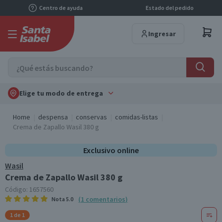
Centro de ayuda
Estado del pedido
Ingresar
Elige tu modo de entrega
Home
despensa
conservas
comidas-listas
Crema de Zapallo Wasil 380 g
Exclusivo online
Wasil
Crema de Zapallo Wasil 380 g
Código:
1657560
(
1
comentarios
)
Nota
5.0
1 de 1