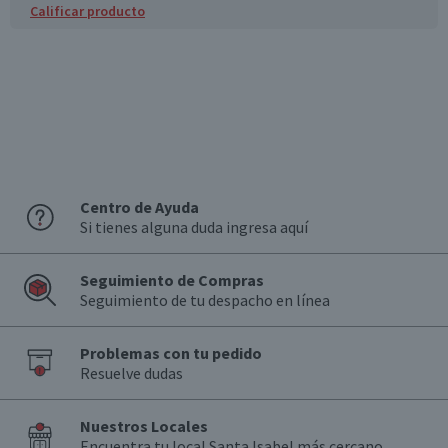
Calificar producto
Válida hasta su fecha de caducidad
Centro de Ayuda
Si tienes alguna duda ingresa aquí
Seguimiento de Compras
Seguimiento de tu despacho en línea
Problemas con tu pedido
Resuelve dudas
Nuestros Locales
Encuentra tu local Santa Isabel más cercano