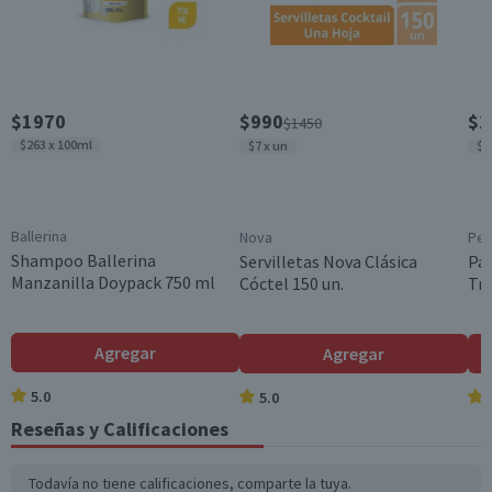
Fundación
Material
Envase Plástico
Contenido
$1970
$990
$2
$1450
532 ml
$263 x 100ml
$7 x un
$1
Género
Unisex
Ballerina
Nova
Pe
País de Origen
Shampoo Ballerina
Servilletas Nova Clásica
Pa
Estados Unidos
Manzanilla Doypack 750 ml
Cóctel 150 un.
Tri
Aroma
Floral
Agregar
Agregar
Incluye
Atomizador
5.0
5.0
Garantía Mínima Legal
Reseñas y Calificaciones
Válida hasta su fecha de caducidad
Todavía no tiene calificaciones, comparte la tuya.
Garantía Proveedor