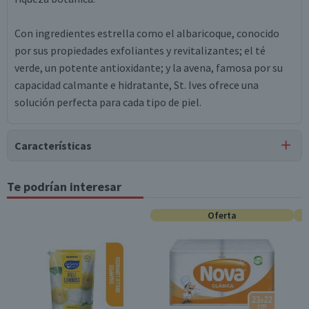
Con ingredientes estrella como el albaricoque, conocido
por sus propiedades exfoliantes y revitalizantes; el té
verde, un potente antioxidante; y la avena, famosa por su
capacidad calmante e hidratante, St. Ives ofrece una
solución perfecta para cada tipo de piel.
Características
Te podrían interesar
Estados Unidos
Oferta
Tipo de Producto
Cremas Corporales
Surtido
No
Característica Sustentable