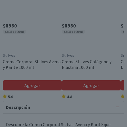
$8980
$8980
$5
$898 x 100ml
$898 x 100ml
$1
St. Ives
St. Ives
Sim
Crema Corporal St. Ives Avena
Crema St. Ives Colágeno y
Cr
y Karité 1000 ml
Elastina 1000 ml
De
Agregar
Agregar
5.0
4.8
Descripción
Descubre la Crema Corporal St. Ives Avena y Karité que